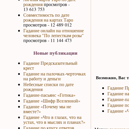
рождения
просмотров -
13 613 753
Совместимость по дате
рождения на картах Таро
просмотров - 12 489 012
Гадание онлайн на отношение
человека "По лепесткам розы"
просмотров - 11 144 473
Новые публикации
Гадание Предсказательный
крест
Гадание на палочках-черточках
Возможно, Вас т
на работу и деньги
Небесные списки по дате
Гадание П
рождения
Гадание на
Гадание-пасьянс «Готика»
Гадание-па
Гадание «Шифр Вселенной»
Гадание по
Гадание «Почему мы не
Гадание «
вместе?»
Гадание «Что в глазах, что на
устах, что в мыслях и планах?»
Гадание по кругу ответов