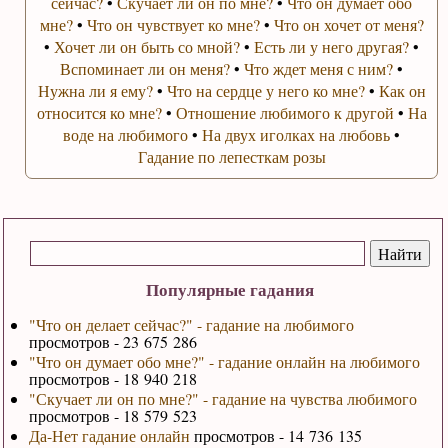
сейчас?
•
Скучает ли он по мне?
•
Что он думает обо
мне?
•
Что он чувствует ко мне?
•
Что он хочет от меня?
•
Хочет ли он быть со мной?
•
Есть ли у него другая?
•
Вспоминает ли он меня?
•
Что ждет меня с ним?
•
Нужна ли я ему?
•
Что на сердце у него ко мне?
•
Как он
относится ко мне?
•
Отношение любимого к другой
•
На
воде на любимого
•
На двух иголках на любовь
•
Гадание по лепесткам розы
Популярные гадания
"Что он делает сейчас?" - гадание на любимого
просмотров - 23 675 286
"Что он думает обо мне?" - гадание онлайн на любимого
просмотров - 18 940 218
"Скучает ли он по мне?" - гадание на чувства любимого
просмотров - 18 579 523
Да-Нет гадание онлайн
просмотров - 14 736 135