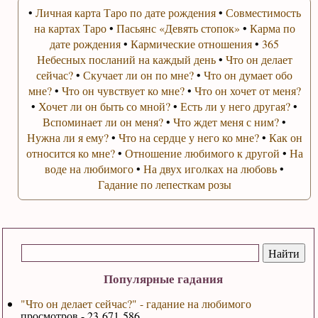
•
Личная карта Таро по дате рождения
•
Совместимость
на картах Таро
•
Пасьянс «Девять стопок»
•
Карма по
дате рождения
•
Кармические отношения
•
365
Небесных посланий на каждый день
•
Что он делает
сейчас?
•
Скучает ли он по мне?
•
Что он думает обо
мне?
•
Что он чувствует ко мне?
•
Что он хочет от меня?
•
Хочет ли он быть со мной?
•
Есть ли у него другая?
•
Вспоминает ли он меня?
•
Что ждет меня с ним?
•
Нужна ли я ему?
•
Что на сердце у него ко мне?
•
Как он
относится ко мне?
•
Отношение любимого к другой
•
На
воде на любимого
•
На двух иголках на любовь
•
Гадание по лепесткам розы
Популярные гадания
"Что он делает сейчас?" - гадание на любимого
просмотров - 23 671 586