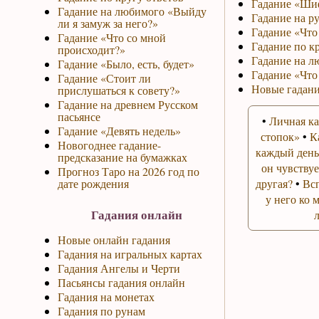
Гадание «Ши
Гадание на любимого «Выйду
Гадание на р
ли я замуж за него?»
Гадание «Что 
Гадание «Что со мной
Гадание по к
происходит?»
Гадание на л
Гадание «Было, есть, будет»
Гадание «Что
Гадание «Стоит ли
Новые гадани
прислушаться к совету?»
Гадание на древнем Русском
пасьянсе
•
Личная ка
Гадание «Девять недель»
стопок»
•
К
Новогоднее гадание-
каждый день
предсказание на бумажках
он чувствуе
Прогноз Таро на 2026 год по
дате рождения
другая?
•
Вс
у него ко 
Гадания онлайн
Новые онлайн гадания
Гадания на игральных картах
Гадания Ангелы и Черти
Пасьянсы гадания онлайн
Гадания на монетах
Гадания по рунам