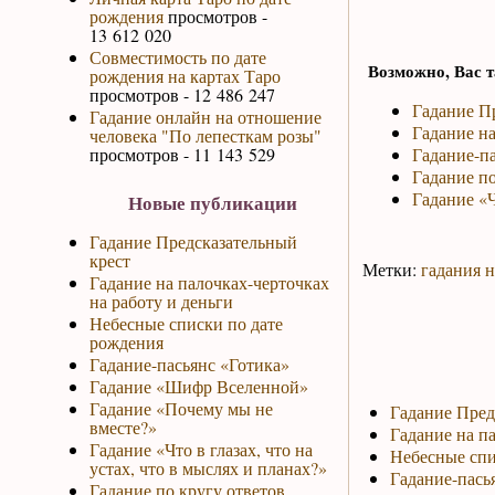
рождения
просмотров -
13 612 020
Совместимость по дате
Возможно, Вас т
рождения на картах Таро
просмотров - 12 486 247
Гадание П
Гадание онлайн на отношение
Гадание на
человека "По лепесткам розы"
просмотров - 11 143 529
Гадание-па
Гадание по
Гадание «
Новые публикации
Гадание Предсказательный
крест
Метки:
гадания н
Гадание на палочках-черточках
на работу и деньги
Небесные списки по дате
рождения
Гадание-пасьянс «Готика»
Гадание «Шифр Вселенной»
Гадание «Почему мы не
Гадание Пред
вместе?»
Гадание на па
Гадание «Что в глазах, что на
Небесные спи
устах, что в мыслях и планах?»
Гадание-пась
Гадание по кругу ответов