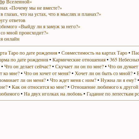
фр Вселенной»
унах «Почему мы не вместе?»
в глазах, что на устах, что в мыслях и планах?»
ругу ответов
юбимого «Выйду ли я замуж за него?»
 со мной происходит?»
я онлайн
рта Таро по дате рождения
•
Совместимость на картах Таро
•
Пас
арма по дате рождения
•
Кармические отношения
•
365 Небесных
•
Что он делает сейчас?
•
Скучает ли он по мне?
•
Что он думает
т ко мне?
•
Что он хочет от меня?
•
Хочет ли он быть со мной?
•
поминает ли он меня?
•
Что ждет меня с ним?
•
Нужна ли я ему?
мне?
•
Как он относится ко мне?
•
Отношение любимого к другой
любимого
•
На двух иголках на любовь
•
Гадание по лепесткам р