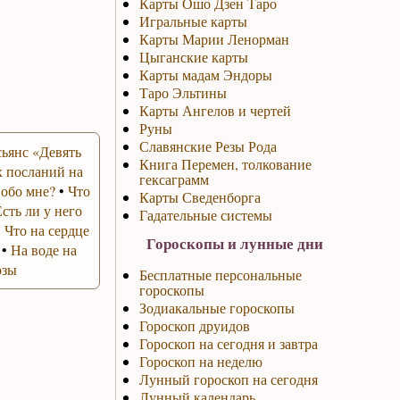
Карты Ошо Дзен Таро
Игральные карты
Карты Марии Ленорман
Цыганские карты
Карты мадам Эндоры
Таро Эльтины
Карты Ангелов и чертей
Руны
Славянские Резы Рода
ьянс «Девять
Книга Перемен, толкование
 посланий на
гексаграмм
 обо мне?
•
Что
Карты Сведенборга
Есть ли у него
Гадательные системы
•
Что на сердце
Гороскопы и лунные дни
•
На воде на
озы
Бесплатные персональные
гороскопы
Зодиакальные гороскопы
Гороскоп друидов
Гороскоп на сегодня и завтра
Гороскоп на неделю
Лунный гороскоп на сегодня
Лунный календарь