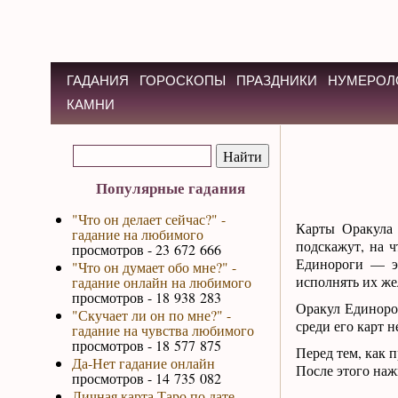
ГАДАНИЯ
ГОРОСКОПЫ
ПРАЗДНИКИ
НУМЕРОЛ
КАМНИ
Популярные гадания
"Что он делает сейчас?" -
Карты Оракула
гадание на любимого
подскажут, на ч
просмотров - 23 672 666
Единороги — эт
"Что он думает обо мне?" -
исполнять их же
гадание онлайн на любимого
просмотров - 18 938 283
Оракул Единорог
"Скучает ли он по мне?" -
среди его карт 
гадание на чувства любимого
просмотров - 18 577 875
Перед тем, как 
Да-Нет гадание онлайн
После этого наж
просмотров - 14 735 082
Личная карта Таро по дате