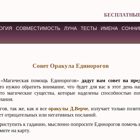
БЕСПЛАТНЫЕ
ОГИЯ
СОВМЕСТИМОСТЬ
ЛУНА
ТЕСТЫ
ИМЕНА
СОННИ
Совет Оракула Единорогов
дадут вам совет на пре
 «Магическая помощь Единорогов»
то нужно обратить внимание, что будет для вас в этот день н
о магические существа, которые наделены способностью по
лания.
оракулы Д.Верче
ов, так же, как и все
, излучает только пози
нет отрицательных или негативных посланий.
приступить к гаданию, мысленно попросите Единорогов помочь в
мите на карту.