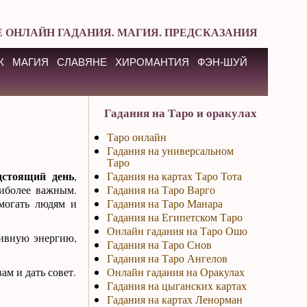
 ОНЛАЙН ГАДАНИЯ. МАГИЯ. ПРЕДСКАЗАНИЯ
К
МАГИЯ
СЛАВЯНЕ
ХИРОМАНТИЯ
ФЭН-ШУЙ
Гадания на Таро и оракулах
Таро онлайн
Гадания на универсальном
Таро
дстоящий день
,
Гадания на картах Таро Тота
аиболее важным.
Гадания на Таро Варго
могать людям и
Гадания на Таро Манара
Гадания на Египетском Таро
Онлайн гадания на Таро Ошо
тивную энергию,
Гадания на Таро Снов
Гадания на Таро Ангелов
ам и дать совет.
Онлайн гадания на Оракулах
Гадания на цыганских картах
Гадания на картах Ленорман