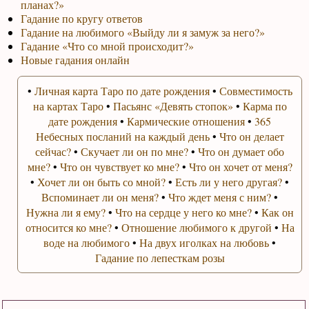
планах?»
Гадание по кругу ответов
Гадание на любимого «Выйду ли я замуж за него?»
Гадание «Что со мной происходит?»
Новые гадания онлайн
•
Личная карта Таро по дате рождения
•
Совместимость
на картах Таро
•
Пасьянс «Девять стопок»
•
Карма по
дате рождения
•
Кармические отношения
•
365
Небесных посланий на каждый день
•
Что он делает
сейчас?
•
Скучает ли он по мне?
•
Что он думает обо
мне?
•
Что он чувствует ко мне?
•
Что он хочет от меня?
•
Хочет ли он быть со мной?
•
Есть ли у него другая?
•
Вспоминает ли он меня?
•
Что ждет меня с ним?
•
Нужна ли я ему?
•
Что на сердце у него ко мне?
•
Как он
относится ко мне?
•
Отношение любимого к другой
•
На
воде на любимого
•
На двух иголках на любовь
•
Гадание по лепесткам розы