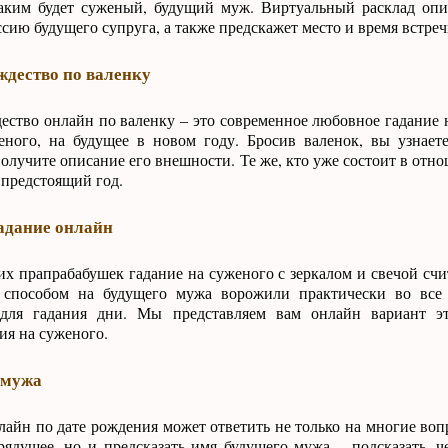
каким будет суженый, будущий муж. Виртуальный расклад оп
ссию будущего супруга, а также предскажет место и время встреч
ждество по валенку
ество онлайн по валенку – это современное любовное гадание 
еного, на будущее в новом году. Бросив валенок, вы узнает
получите описание его внешности. Те же, кто уже состоит в отн
 предстоящий год.
адание онлайн
х прапрабабушек гадание на суженого с зеркалом и свечой счи
 способом на будущего мужа ворожили практически во все
для гадания дни. Мы представляем вам онлайн вариант эт
ия на суженого.
 мужа
айн по дате рождения может ответить не только на многие во
рядущее, но и предсказать имя будущего мужа – подсказать, ч