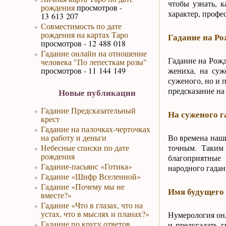
чтобы узнать, 
рождения
просмотров -
характер, профе
13 613 207
Совместимость по дате
рождения на картах Таро
Гадание на Ро
просмотров - 12 488 018
Гадание онлайн на отношение
Гадание на Рожд
человека "По лепесткам розы"
просмотров - 11 144 149
жениха, на суж
суженого, но и 
предсказание на
Новые публикации
Гадание Предсказательный
На суженого г
крест
Гадание на палочках-черточках
на работу и деньги
Во времена наши
Небесные списки по дате
точным. Таким
рождения
благоприятные 
Гадание-пасьянс «Готика»
народного гадан
Гадание «Шифр Вселенной»
Гадание «Почему мы не
Имя будущего
вместе?»
Гадание «Что в глазах, что на
устах, что в мыслях и планах?»
Нумерология онл
Гадание по кругу ответов
и предугадать г