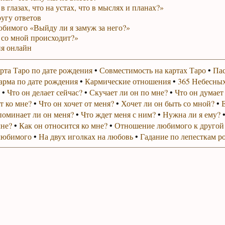
в глазах, что на устах, что в мыслях и планах?»
ругу ответов
юбимого «Выйду ли я замуж за него?»
 со мной происходит?»
я онлайн
рта Таро по дате рождения
•
Совместимость на картах Таро
•
Пас
арма по дате рождения
•
Кармические отношения
•
365 Небесных
•
Что он делает сейчас?
•
Скучает ли он по мне?
•
Что он думает
т ко мне?
•
Что он хочет от меня?
•
Хочет ли он быть со мной?
•
поминает ли он меня?
•
Что ждет меня с ним?
•
Нужна ли я ему?
мне?
•
Как он относится ко мне?
•
Отношение любимого к другой
любимого
•
На двух иголках на любовь
•
Гадание по лепесткам р