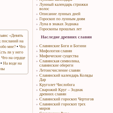
Лунный календарь стрижки
волос
Описание лунных дней
Гороскоп по лунным дням
Луна в знаках Зодиака
Гороскопы прошлых лет
ьянс «Девять
Наследие древних славян
 посланий на
Славянские Боги и Богини
 обо мне?
•
Что
Мифология славян
Есть ли у него
Мифические существа
•
Что на сердце
Славянская символика,
•
На воде на
славянские обереги
озы
Летоисчисление славян
Славянский календарь Коляды
Дар
Круголет Числобога
Сварожий Круг – Зодиак
древних славян
Славянский гороскоп Чертогов
Славянский гороскоп трех
миров