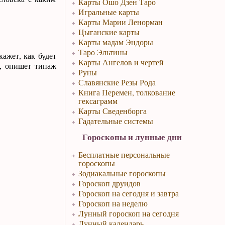
Карты Ошо Дзен Таро
Игральные карты
Карты Марии Ленорман
Цыганские карты
Карты мадам Эндоры
Таро Эльтины
ажет, как будет
Карты Ангелов и чертей
м, опишет типаж
Руны
Славянские Резы Рода
Книга Перемен, толкование
гексаграмм
Карты Сведенборга
Гадательные системы
Гороскопы и лунные дни
Бесплатные персональные
гороскопы
Зодиакальные гороскопы
Гороскоп друидов
Гороскоп на сегодня и завтра
Гороскоп на неделю
Лунный гороскоп на сегодня
Лунный календарь