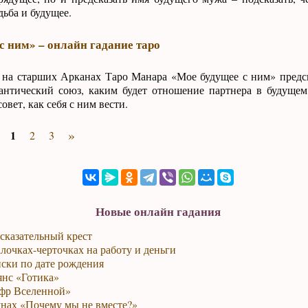
дьба и будущее.
с ним» – онлайн гадание таро
 на старших Арканах Таро Манара «Мое будущее с ним» предск
мантический союз, каким будет отношение партнера в будуще
совет, как себя с ним вести.
»
1
2
3
Новые онлайн гадания
сказательный крест
лочках-черточках на работу и деньги
ски по дате рождения
янс «Готика»
фр Вселенной»
унах «Почему мы не вместе?»