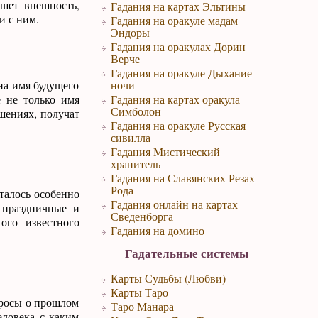
ишет внешность,
Гадания на картах Эльтины
и с ним.
Гадания на оракуле мадам
Эндоры
Гадания на оракулах Дорин
Верче
Гадания на оракуле Дыхание
на имя будущего
ночи
е не только имя
Гадания на картах оракула
Симболон
ошениях, получат
Гадания на оракуле Русская
сивилла
Гадания Мистический
хранитель
Гадания на Славянских Резах
Рода
талось особенно
Гадания онлайн на картах
 праздничные и
Сведенборга
ого известного
Гадания на домино
Гадательные системы
Карты Судьбы (Любви)
Карты Таро
просы о прошлом
Таро Манара
еловека с каким