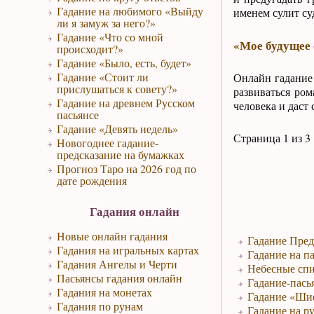
Гадание на любимого «Выйду
именем сулит су
ли я замуж за него?»
Гадание «Что со мной
«Мое будущее 
происходит?»
Гадание «Было, есть, будет»
Гадание «Стоит ли
Онлайн гадание
прислушаться к совету?»
развиваться ро
Гадание на древнем Русском
человека и даст 
пасьянсе
Гадание «Девять недель»
Страница 1 из 3
Новогоднее гадание-
предсказание на бумажках
Прогноз Таро на 2026 год по
дате рождения
Гадания онлайн
Новые онлайн гадания
Гадание Пред
Гадания на игральных картах
Гадание на па
Гадания Ангелы и Черти
Небесные спи
Пасьянсы гадания онлайн
Гадание-пась
Гадания на монетах
Гадание «Ши
Гадания по рунам
Гадание на р