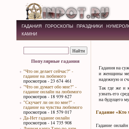
ГАДАНИЯ
ГОРОСКОПЫ
ПРАЗДНИКИ
НУМЕРОЛ
КАМНИ
Популярные гадания
Гадания на суж
"Что он делает сейчас?" -
и женщины меч
гадание на любимого
надежную и сч
просмотров - 23 674 461
"Что он думает обо мне?" -
Так где же и 
гадание онлайн на любимого
узнать его сре
просмотров - 18 939 627
на будущего му
"Скучает ли он по мне?" -
гадание на чувства любимого
Гадание «Кто
просмотров - 18 579 017
Да-Нет гадание онлайн
просмотров - 14 735 908
Гадание онлайн
Личная карта Таро по дате