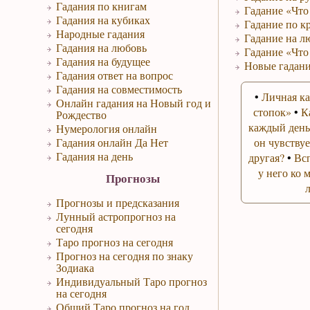
Гадания по книгам
Гадание «Что 
Гадания на кубиках
Гадание по к
Народные гадания
Гадание на л
Гадания на любовь
Гадание «Что
Гадания на будущее
Новые гадани
Гадания ответ на вопрос
Гадания на совместимость
•
Личная ка
Онлайн гадания на Новый год и
стопок»
•
К
Рождество
каждый день
Нумерология онлайн
Гадания онлайн Да Нет
он чувствуе
Гадания на день
другая?
•
Вс
у него ко 
Прогнозы
Прогнозы и предсказания
Лунный астропрогноз на
сегодня
Таро прогноз на сегодня
Прогноз на сегодня по знаку
Зодиака
Индивидуальный Таро прогноз
на сегодня
Общий Таро прогноз на год