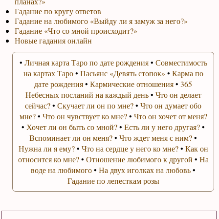
планах?»
Гадание по кругу ответов
Гадание на любимого «Выйду ли я замуж за него?»
Гадание «Что со мной происходит?»
Новые гадания онлайн
•
Личная карта Таро по дате рождения
•
Совместимость
на картах Таро
•
Пасьянс «Девять стопок»
•
Карма по
дате рождения
•
Кармические отношения
•
365
Небесных посланий на каждый день
•
Что он делает
сейчас?
•
Скучает ли он по мне?
•
Что он думает обо
мне?
•
Что он чувствует ко мне?
•
Что он хочет от меня?
•
Хочет ли он быть со мной?
•
Есть ли у него другая?
•
Вспоминает ли он меня?
•
Что ждет меня с ним?
•
Нужна ли я ему?
•
Что на сердце у него ко мне?
•
Как он
относится ко мне?
•
Отношение любимого к другой
•
На
воде на любимого
•
На двух иголках на любовь
•
Гадание по лепесткам розы