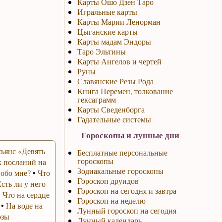
Карты Ошо Дзен Таро
Игральные карты
Карты Марии Ленорман
Цыганские карты
Карты мадам Эндоры
Таро Эльтины
Карты Ангелов и чертей
Руны
Славянские Резы Рода
Книга Перемен, толкование
гексаграмм
Карты Сведенборга
Гадательные системы
Гороскопы и лунные дни
ьянс «Девять
Бесплатные персональные
гороскопы
 посланий на
Зодиакальные гороскопы
 обо мне?
•
Что
Гороскоп друидов
Есть ли у него
Гороскоп на сегодня и завтра
•
Что на сердце
Гороскоп на неделю
•
На воде на
Лунный гороскоп на сегодня
озы
Лунный календарь