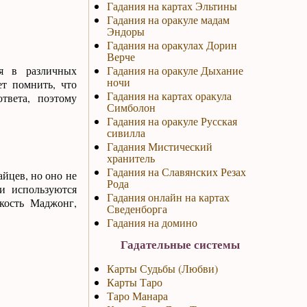
Гадания на картах Эльтины
Гадания на оракуле мадам
Эндоры
Гадания на оракулах Дорин
Верче
ся в различных
Гадания на оракуле Дыхание
ночи
т помнить, что
Гадания на картах оракула
твета, поэтому
Симболон
Гадания на оракуле Русская
сивилла
Гадания Мистический
хранитель
Гадания на Славянских Резах
йцев, но оно не
Рода
ии используются
Гадания онлайн на картах
кость Маджонг,
Сведенборга
Гадания на домино
Гадательные системы
Карты Судьбы (Любви)
Карты Таро
Таро Манара