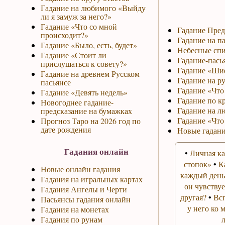
Гадание на любимого «Выйду
ли я замуж за него?»
Гадание «Что со мной
Гадание Пред
происходит?»
Гадание на па
Гадание «Было, есть, будет»
Небесные спи
Гадание «Стоит ли
Гадание-пась
прислушаться к совету?»
Гадание «Ши
Гадание на древнем Русском
Гадание на р
пасьянсе
Гадание «Что 
Гадание «Девять недель»
Гадание по к
Новогоднее гадание-
Гадание на л
предсказание на бумажках
Гадание «Что
Прогноз Таро на 2026 год по
дате рождения
Новые гадани
Гадания онлайн
•
Личная ка
стопок»
•
К
Новые онлайн гадания
каждый день
Гадания на игральных картах
он чувствуе
Гадания Ангелы и Черти
другая?
•
Вс
Пасьянсы гадания онлайн
у него ко 
Гадания на монетах
Гадания по рунам