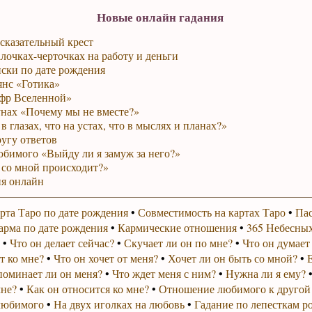
Новые онлайн гадания
сказательный крест
лочках-черточках на работу и деньги
ски по дате рождения
янс «Готика»
фр Вселенной»
унах «Почему мы не вместе?»
в глазах, что на устах, что в мыслях и планах?»
ругу ответов
юбимого «Выйду ли я замуж за него?»
 со мной происходит?»
я онлайн
рта Таро по дате рождения
•
Совместимость на картах Таро
•
Пас
арма по дате рождения
•
Кармические отношения
•
365 Небесных
•
Что он делает сейчас?
•
Скучает ли он по мне?
•
Что он думает
т ко мне?
•
Что он хочет от меня?
•
Хочет ли он быть со мной?
•
поминает ли он меня?
•
Что ждет меня с ним?
•
Нужна ли я ему?
мне?
•
Как он относится ко мне?
•
Отношение любимого к другой
любимого
•
На двух иголках на любовь
•
Гадание по лепесткам р