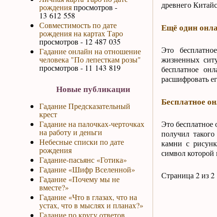
древнего Китайс
рождения
просмотров -
13 612 558
Совместимость по дате
Ещё один онл
рождения на картах Таро
просмотров - 12 487 035
Это бесплатно
Гадание онлайн на отношение
человека "По лепесткам розы"
жизненных ситу
просмотров - 11 143 819
бесплатное он
расшифровать ег
Новые публикации
Бесплатное о
Гадание Предсказательный
крест
Гадание на палочках-черточках
Это бесплатное 
на работу и деньги
получил такого
Небесные списки по дате
камни с рисунк
рождения
символ которой 
Гадание-пасьянс «Готика»
Гадание «Шифр Вселенной»
Страница 2 из 2
Гадание «Почему мы не
вместе?»
Гадание «Что в глазах, что на
устах, что в мыслях и планах?»
Гадание по кругу ответов