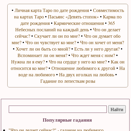
•
Личная карта Таро по дате рождения
•
Совместимость
на картах Таро
•
Пасьянс «Девять стопок»
•
Карма по
дате рождения
•
Кармические отношения
•
365
Небесных посланий на каждый день
•
Что он делает
сейчас?
•
Скучает ли он по мне?
•
Что он думает обо
мне?
•
Что он чувствует ко мне?
•
Что он хочет от меня?
•
Хочет ли он быть со мной?
•
Есть ли у него другая?
•
Вспоминает ли он меня?
•
Что ждет меня с ним?
•
Нужна ли я ему?
•
Что на сердце у него ко мне?
•
Как он
относится ко мне?
•
Отношение любимого к другой
•
На
воде на любимого
•
На двух иголках на любовь
•
Гадание по лепесткам розы
Популярные гадания
"Что он делает сейчас?" - гадание на любимого