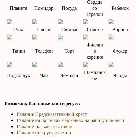
Сердце
Планета
Помидор
Посуда
со
Ребенок
стрелой
Роза
Свечи
Свинья
Солнце
Ворона
Фиалки
Тапки
Телефон
Торт
в
Фужер
корзине
Шампанск
Подсолнух
Чай
Чемодан
Ягоды
ое
Возможно, Вас также заинтересует:
Гадание Предсказательный крест
Гадание на палочках-черточках на работу и деньги
Гадание-пасьянс «Готика»
Гадание по кругу ответов