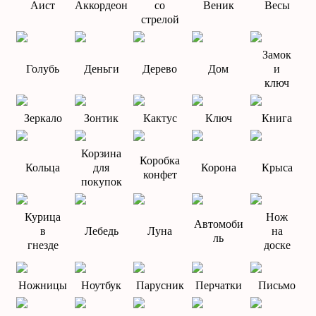
Аист
Аккордеон
со
Веник
Весы
стрелой
Замок
Голубь
Деньги
Дерево
Дом
и
ключ
Зеркало
Зонтик
Кактус
Ключ
Книга
Корзина
Коробка
Кольца
для
Корона
Крыса
конфет
покупок
Курица
Нож
Автомоби
в
Лебедь
Луна
на
ль
гнезде
доске
Ножницы
Ноутбук
Парусник
Перчатки
Письмо