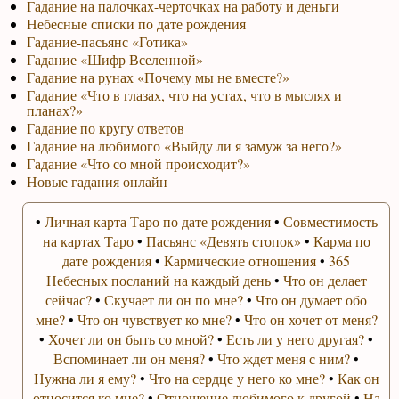
Гадание на палочках-черточках на работу и деньги
Небесные списки по дате рождения
Гадание-пасьянс «Готика»
Гадание «Шифр Вселенной»
Гадание на рунах «Почему мы не вместе?»
Гадание «Что в глазах, что на устах, что в мыслях и
планах?»
Гадание по кругу ответов
Гадание на любимого «Выйду ли я замуж за него?»
Гадание «Что со мной происходит?»
Новые гадания онлайн
•
Личная карта Таро по дате рождения
•
Совместимость
на картах Таро
•
Пасьянс «Девять стопок»
•
Карма по
дате рождения
•
Кармические отношения
•
365
Небесных посланий на каждый день
•
Что он делает
сейчас?
•
Скучает ли он по мне?
•
Что он думает обо
мне?
•
Что он чувствует ко мне?
•
Что он хочет от меня?
•
Хочет ли он быть со мной?
•
Есть ли у него другая?
•
Вспоминает ли он меня?
•
Что ждет меня с ним?
•
Нужна ли я ему?
•
Что на сердце у него ко мне?
•
Как он
относится ко мне?
•
Отношение любимого к другой
•
На