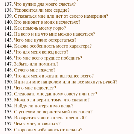
137.
Что нужно для моего счастья?
138.
Успокоится ли мое сердце?
139.
Отказаться мне или нет от своего намерения?
140.
Кто виноват в моих несчастьях?
141.
Как помочь моему горю?
142.
На кого и на что мне можно надеяться?
143.
Чего мне нужно остерегаться?
144.
Какова особенность моего характера?
145.
Что для меня конец всего?
146.
Что мне всего труднее победить?
147.
Забыть или помнить?
148.
Отчего мне тяжело?
149.
Что для меня в жизни выгоднее всего?
150.
Идти ли мне напролом или на все махнуть рукой?
151.
Чего мне недостает?
152.
Следовать мне данному совету или нет?
153.
Можно ли верить тому, что сказано?
154.
Найду ли потерянную вещь?
155.
С успехом ли вернется мой посланец?
156.
Возвратится ли из плена пленный?
157.
Чем я могу нравиться?
158.
Скоро ли я избавлюсь от печали?