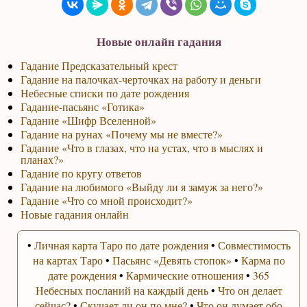
Новые онлайн гадания
Гадание Предсказательный крест
Гадание на палочках-черточках на работу и деньги
Небесные списки по дате рождения
Гадание-пасьянс «Готика»
Гадание «Шифр Вселенной»
Гадание на рунах «Почему мы не вместе?»
Гадание «Что в глазах, что на устах, что в мыслях и
планах?»
Гадание по кругу ответов
Гадание на любимого «Выйду ли я замуж за него?»
Гадание «Что со мной происходит?»
Новые гадания онлайн
•
Личная карта Таро по дате рождения
•
Совместимость
на картах Таро
•
Пасьянс «Девять стопок»
•
Карма по
дате рождения
•
Кармические отношения
•
365
Небесных посланий на каждый день
•
Что он делает
сейчас?
•
Скучает ли он по мне?
•
Что он думает обо