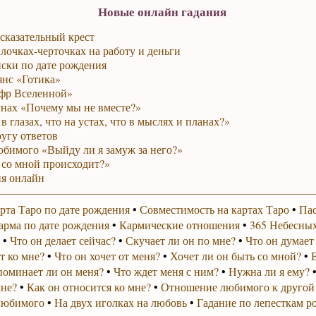
Новые онлайн гадания
сказательный крест
лочках-черточках на работу и деньги
ски по дате рождения
янс «Готика»
фр Вселенной»
унах «Почему мы не вместе?»
в глазах, что на устах, что в мыслях и планах?»
ругу ответов
юбимого «Выйду ли я замуж за него?»
 со мной происходит?»
я онлайн
рта Таро по дате рождения
•
Совместимость на картах Таро
•
Пас
арма по дате рождения
•
Кармические отношения
•
365 Небесных
•
Что он делает сейчас?
•
Скучает ли он по мне?
•
Что он думает
т ко мне?
•
Что он хочет от меня?
•
Хочет ли он быть со мной?
•
поминает ли он меня?
•
Что ждет меня с ним?
•
Нужна ли я ему?
мне?
•
Как он относится ко мне?
•
Отношение любимого к другой
любимого
•
На двух иголках на любовь
•
Гадание по лепесткам р