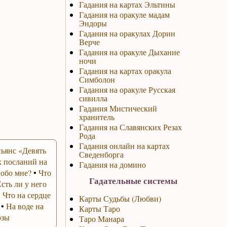
Гадания на картах Эльтины
Гадания на оракуле мадам
Эндоры
Гадания на оракулах Дорин
Верче
Гадания на оракуле Дыхание
ночи
Гадания на картах оракула
Симболон
Гадания на оракуле Русская
сивилла
Гадания Мистический
хранитель
Гадания на Славянских Резах
Рода
Гадания онлайн на картах
ьянс «Девять
Сведенборга
 посланий на
Гадания на домино
 обо мне?
•
Что
Гадательные системы
Есть ли у него
•
Что на сердце
Карты Судьбы (Любви)
•
На воде на
Карты Таро
озы
Таро Манара