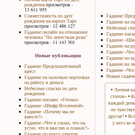
рождения
просмотров -
13 611 955
Совместимость по дате
Гадание Пред
рождения на картах Таро
Гадание на па
просмотров - 12 486 127
Небесные спи
Гадание онлайн на отношение
Гадание-пась
человека "По лепесткам розы"
Гадание «Ши
просмотров - 11 143 501
Гадание на р
Гадание «Что 
Новые публикации
Гадание по к
Гадание на л
Гадание Предсказательный
Гадание «Что
крест
Новые гадани
Гадание на палочках-черточках
на работу и деньги
Небесные списки по дате
•
Личная ка
рождения
стопок»
•
К
Гадание-пасьянс «Готика»
каждый день
Гадание «Шифр Вселенной»
он чувствуе
Гадание «Почему мы не
другая?
•
Вс
вместе?»
Гадание «Что в глазах, что на
у него ко 
устах, что в мыслях и планах?»
Гадание по кругу ответов