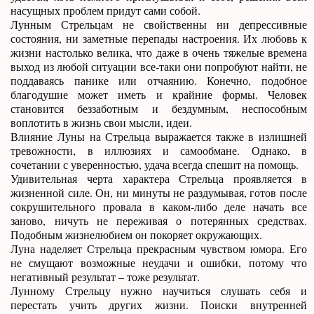
насущных проблем придут сами собой.
Лунным Стрельцам не свойственны ни депрессивные
состояния, ни заметные перепады настроения. Их любовь к
жизни настолько велика, что даже в очень тяжелые времена
выход из любой ситуации все-таки они попробуют найти, не
поддаваясь панике или отчаянию. Конечно, подобное
благодушие может иметь и крайние формы. Человек
становится беззаботным и бездумным, неспособным
воплотить в жизнь свои мысли, идеи.
Влияние Луны на Стрельца выражается также в излишней
тревожности, в иллюзиях и самообмане. Однако, в
сочетании с уверенностью, удача всегда спешит на помощь.
Удивительная черта характера Стрельца проявляется в
жизненной силе. Он, ни минуты не раздумывая, готов после
сокрушительного провала в каком-либо деле начать все
заново, ничуть не переживая о потерянных средствах.
Подобным жизнелюбием он покоряет окружающих.
Луна наделяет Стрельца прекрасным чувством юмора. Его
не смущают возможные неудачи и ошибки, потому что
негативный результат – тоже результат.
Лунному Стрельцу нужно научиться слушать себя и
перестать учить других жизни. Поиски внутренней