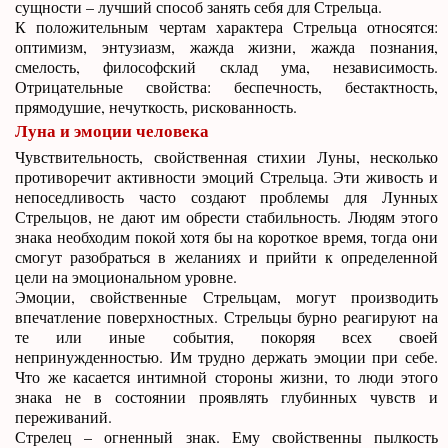
сущности – лучший способ занять себя для Стрельца.
К положительным чертам характера Стрельца относятся:
оптимизм, энтузиазм, жажда жизни, жажда познания,
смелость, философский склад ума, независимость.
Отрицательные свойства: беспечность, бестактность,
прямодушие, нечуткость, рискованность.
Луна и эмоции человека
Чувствительность, свойственная стихии Луны, несколько
противоречит активности эмоций Стрельца. Эти живость и
непоседливость часто создают проблемы для Лунных
Стрельцов, не дают им обрести стабильность. Людям этого
знака необходим покой хотя бы на короткое время, тогда они
смогут разобраться в желаниях и прийти к определенной
цели на эмоциональном уровне.
Эмоции, свойственные Стрельцам, могут производить
впечатление поверхностных. Стрельцы бурно реагируют на
те или иные события, покоряя всех своей
непринужденностью. Им трудно держать эмоции при себе.
Что же касается интимной стороны жизни, то люди этого
знака не в состоянии проявлять глубинных чувств и
переживаний.
Стрелец – огненный знак. Ему свойственны пылкость