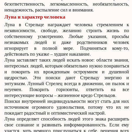
безответственность, легкомысленность, необязательность,
ненадежность, распыление сил и внимания.
Луна и характер человека
Луна в Стрельце награждает человека стремлением к
независимости, свободе, желанию строить жизнь по
собственному усмотрению. Любые указания, просьбы
незнакомых людей и даже родственников человек
игнорирует в полной мере. Подчиняться кому-то,
действовать по указке – худшее наказание.
Луна заставляет таких людей искать новое: области знания,
интересных людей, которым обязательно нужно понравиться
и покорить их врожденным остроумием и душевной
щедростью. Эти поиски дают Стрельцу энергию и
энтузиазм. Лунный Стрелец всегда в движении, он пылок и
неуемен. Покорить горизонты, ответить на все
интересующие вопросы – жизненное кредо Стрельцов.
Поиски внутренней индивидуальности могут стать для них
источником огромного удовольствия, потому что их не
покидает радостный и оптимистический настрой.
Луна определяет способность людей этого знака расширять
свое сознание и развивать информированность. Если ему
удастся, хоть немного прислушаться к себе, решения всех