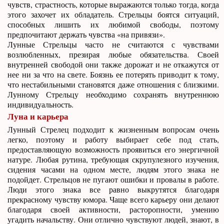
чувств, страстность, которые выражаются только тогда, когда
этого захочет их обладатель. Стрельцы боятся ситуаций,
способных лишить их любимой свободы, поэтому
предпочитают держать чувства «на привязи».
Лунные Стрельцы часто не считаются с чувствами
возлюбленных, презирая любые обязательства. Своей
внутренней свободой они также дорожат и не откажутся от
нее ни за что на свете. Боязнь ее потерять приводит к тому,
что нестабильными становятся даже отношения с близкими.
Лунному Стрельцу необходимо сохранять внутреннюю
индивидуальность.
Луна и карьера
Лунный Стрелец подходит к жизненным вопросам очень
легко, поэтому и работу выбирает себе под стать,
предоставляющую возможность проявиться его энергичной
натуре. Любая рутина, требующая скрупулезного изучения,
сидения часами на одном месте, людям этого знака не
подойдет. Стрельцов не пугают ошибки и провалы в работе.
Люди этого знака все равно выкрутятся благодаря
прекрасному чувству юмора. Чаще всего карьеру они делают
благодаря своей активности, расторопности, умению
угадить начальству. Они отлично чувствуют людей, знают, в