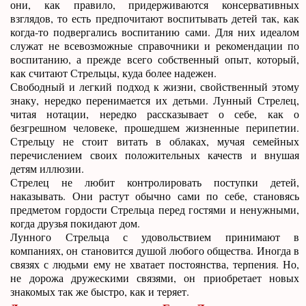
они, как правило, придерживаются консервативных
взглядов, то есть предпочитают воспитывать детей так, как
когда-то подвергались воспитанию сами. Для них идеалом
служат не всевозможные справочники и рекомендации по
воспитанию, а прежде всего собственный опыт, который,
как считают Стрельцы, куда более надежен.
Свободный и легкий подход к жизни, свойственный этому
знаку, нередко перенимается их детьми. Лунный Стрелец,
читая нотации, нередко рассказывает о себе, как о
безгрешном человеке, прошедшем жизненные перипетии.
Стрельцу не стоит витать в облаках, мучая семейных
перечислением своих положительных качеств и внушая
детям иллюзии.
Стрелец не любит контролировать поступки детей,
наказывать. Они растут обычно сами по себе, становясь
предметом гордости Стрельца перед гостями и ненужными,
когда друзья покидают дом.
Лунного Стрельца с удовольствием принимают в
компаниях, он становится душой любого общества. Иногда в
связях с людьми ему не хватает постоянства, терпения. Но,
не дорожа дружескими связями, он приобретает новых
знакомых так же быстро, как и теряет.