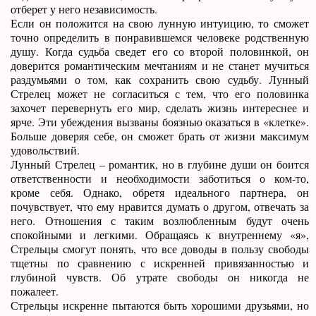
отберет у него независимость.
Если он положится на свою лунную интуицию, то сможет
точно определить в понравившемся человеке родственную
душу. Когда судьба сведет его со второй половинкой, он
доверится романтическим мечтаниям и не станет мучиться
раздумьями о том, как сохранить свою судьбу. Лунный
Стрелец может не согласиться с тем, что его половинка
захочет перевернуть его мир, сделать жизнь интереснее и
ярче. Эти убеждения вызваны боязнью оказаться в «клетке».
Больше доверяя себе, он сможет брать от жизни максимум
удовольствий.
Лунный Стрелец – романтик, но в глубине души он боится
ответственности и необходимости заботиться о ком-то,
кроме себя. Однако, обретя идеального партнера, он
почувствует, что ему нравится думать о другом, отвечать за
него. Отношения с таким возлюбленным будут очень
спокойными и легкими. Обращаясь к внутреннему «я»,
Стрельцы смогут понять, что все доводы в пользу свободы
тщетны по сравнению с искренней привязанностью и
глубиной чувств. Об утрате свободы он никогда не
пожалеет.
Стрельцы искренне пытаются быть хорошими друзьями, но