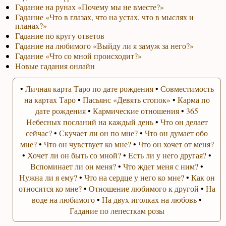
Гадание на рунах «Почему мы не вместе?»
Гадание «Что в глазах, что на устах, что в мыслях и
планах?»
Гадание по кругу ответов
Гадание на любимого «Выйду ли я замуж за него?»
Гадание «Что со мной происходит?»
Новые гадания онлайн
•
Личная карта Таро по дате рождения
•
Совместимость
на картах Таро
•
Пасьянс «Девять стопок»
•
Карма по
дате рождения
•
Кармические отношения
•
365
Небесных посланий на каждый день
•
Что он делает
сейчас?
•
Скучает ли он по мне?
•
Что он думает обо
мне?
•
Что он чувствует ко мне?
•
Что он хочет от меня?
•
Хочет ли он быть со мной?
•
Есть ли у него другая?
•
Вспоминает ли он меня?
•
Что ждет меня с ним?
•
Нужна ли я ему?
•
Что на сердце у него ко мне?
•
Как он
относится ко мне?
•
Отношение любимого к другой
•
На
воде на любимого
•
На двух иголках на любовь
•
Гадание по лепесткам розы