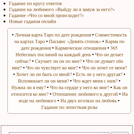
Гадание по кругу ответов
Гадание на любимого «Выйду ли я замуж за него?»
Гадание «Что со мной происходит?»
Новые гадания онлайн
•
Личная карта Таро по дате рождения
•
Совместимость
на картах Таро
•
Пасьянс «Девять стопок»
•
Карма по
дате рождения
•
Кармические отношения
•
365
Небесных посланий на каждый день
•
Что он делает
сейчас?
•
Скучает ли он по мне?
•
Что он думает обо
мне?
•
Что он чувствует ко мне?
•
Что он хочет от меня?
•
Хочет ли он быть со мной?
•
Есть ли у него другая?
•
Вспоминает ли он меня?
•
Что ждет меня с ним?
•
Нужна ли я ему?
•
Что на сердце у него ко мне?
•
Как он
относится ко мне?
•
Отношение любимого к другой
•
На
воде на любимого
•
На двух иголках на любовь
•
Гадание по лепесткам розы