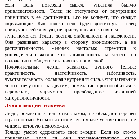
если цель потеряла смысл, утратила былую
привлекательность. Телец не отступится от внутренних
принципов в ее достижении. Его не волнует, что скажут
окружающие. Как только цель будет достигнута, Телец
придумает себе другую, не прислушиваясь к советам.
Луна помогает Тельцу достичь стабильности и надежности.
Она развивает характер в сторону экономности, а не
расточительности. Человек настолько стремится к
упорядочению жизни, что зацикленность на успехе, на
положении в обществе становится привычкой.
Положительные черты характера лунного Тельца:
практичность, настойчивость, заботливость,
чувствительность, большая внутренняя сила. Отрицательные
черты: нечуткость к другим, нежелание приспособиться к
переменам, упрямство, преобладание излишней
материалистичности.
Луна и эмоции человека
Люди, рожденные под этим знаком, не обладают горячей
страстностью. Но зато их отличает земная чувственность, не
увидеть которую невозможно.
Тельцы умеют сдерживать свои эмоции. Если их кто-то
привлекает, вряд ли они продемонстрируют свою