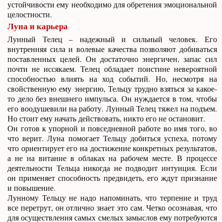
устойчивости ему необходимо для обретения эмоциональной
целостности.
Луна и карьера
Лунный Телец – надежный и сильный человек. Его
внутренняя сила и волевые качества позволяют добиваться
поставленных целей. Он достаточно энергичен, запас сил
почти не иссякаем. Телец обладает поистине невероятной
способностью влиять на ход событий. Но, несмотря на
свойственную ему энергию, Тельцу трудно взяться за какое-
то дело без внешнего импульса. Он нуждается в том, чтобы
его воодушевили на работу. Лунный Телец тяжел на подъем.
Но стоит ему начать действовать, никто его не остановит.
Он готов к упорной и повседневной работе во имя того, во
что верит. Луна помогает Тельцу добиться успеха, потому
что ориентирует его на достижение конкретных результатов,
а не на витание в облаках на рабочем месте. В процессе
деятельности Тельца никогда не подводит интуиция. Если
он применяет способность предвидеть, его ждут признание
и повышение.
Лунному Тельцу не надо напоминать, что терпение и труд
все перетрут, он отлично знает это сам. Четко осознавая, что
для осуществления самых смелых замыслов ему потребуются