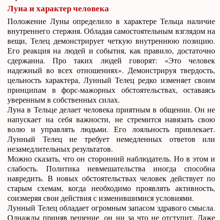
Луна и характер человека
Положение Луны определило в характере Тельца наличие
внутреннего стержня. Обладая самостоятельным взглядом на
вещи, Телец демонстрирует четкую внутреннюю позицию.
Его реакция на людей и события, как правило, достаточно
сдержанна. Про таких людей говорят: «Это человек
надежный во всех отношениях». Демонстрируя твердость,
цельность характера, Лунный Телец редко изменяет своим
принципам в форс-мажорных обстоятельствах, оставаясь
уверенным в собственных силах.
Луна в Тельце делает человека приятным в общении. Он не
напускает на себя важности, не стремится навязать свою
волю и управлять людьми. Его лояльность привлекает.
Лунный Телец не требует немедленных ответов или
незамедлительных результатов.
Можно сказать, что он сторонний наблюдатель. Но в этом и
слабость. Политика невмешательства иногда способна
навредить. В новых обстоятельствах человек действует по
старым схемам, когда необходимо проявлять активность,
соизмеряя свои действия с изменившимися условиями.
Лунный Телец обладает огромным запасом здравого смысла.
Однажды приняв решение, он ни за что не отступит. Даже