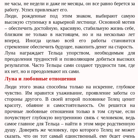
не часы, не недели и даже не месяцы, он все равно берется за
работу. Успех привлекает его.
Люди, рожденные под этим знаком, выбирают самую
высокую ступеньку в карьерной лестнице. Основной мотив
– обеспечить достойную, красивую, стабильную жизнь себе,
близким не только в настоящем, но и на несколько лет
вперед. Иногда целью всей его работы становится
стремление обеспечить будущее, накопить денег на старость.
Луна награждает Тельца упорством, необходимым для
преодоления трудностей и позволяющим добиться высоких
результатов. Часто Тельцы сами создают трудности там, где
их нет, но и преодолевают их сами.
Луна и любовные отношения
Люди этого знака способны только на искренне, глубокое
чувство. Им нравится ухаживание, проявление заботы со
стороны другого. В своей второй половинке Телец ценит
красоту, обаяние и самостоятельность. Он решится на
прочные любовные отношения только в том случае, если
почувствует глубокую внутреннюю связь с человеком, ведь
самое главное для Тельца – найти в этом мире родственную
душу. Доверять же человеку, про которого Телец не может
сказать, что он тот самый единственный, ему будет очень