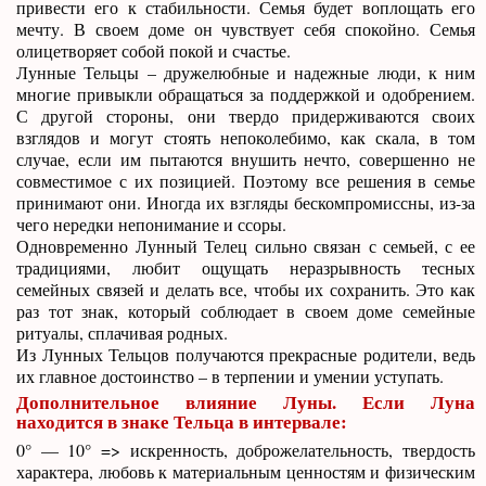
привести его к стабильности. Семья будет воплощать его
мечту. В своем доме он чувствует себя спокойно. Семья
олицетворяет собой покой и счастье.
Лунные Тельцы – дружелюбные и надежные люди, к ним
многие привыкли обращаться за поддержкой и одобрением.
С другой стороны, они твердо придерживаются своих
взглядов и могут стоять непоколебимо, как скала, в том
случае, если им пытаются внушить нечто, совершенно не
совместимое с их позицией. Поэтому все решения в семье
принимают они. Иногда их взгляды бескомпромиссны, из-за
чего нередки непонимание и ссоры.
Одновременно Лунный Телец сильно связан с семьей, с ее
традициями, любит ощущать неразрывность тесных
семейных связей и делать все, чтобы их сохранить. Это как
раз тот знак, который соблюдает в своем доме семейные
ритуалы, сплачивая родных.
Из Лунных Тельцов получаются прекрасные родители, ведь
их главное достоинство – в терпении и умении уступать.
Дополнительное влияние Луны. Если Луна
находится в знаке Тельца в интервале:
0° — 10° => искренность, доброжелательность, твердость
характера, любовь к материальным ценностям и физическим