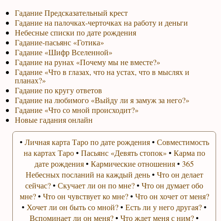
Гадание Предсказательный крест
Гадание на палочках-черточках на работу и деньги
Небесные списки по дате рождения
Гадание-пасьянс «Готика»
Гадание «Шифр Вселенной»
Гадание на рунах «Почему мы не вместе?»
Гадание «Что в глазах, что на устах, что в мыслях и
планах?»
Гадание по кругу ответов
Гадание на любимого «Выйду ли я замуж за него?»
Гадание «Что со мной происходит?»
Новые гадания онлайн
•
Личная карта Таро по дате рождения
•
Совместимость
на картах Таро
•
Пасьянс «Девять стопок»
•
Карма по
дате рождения
•
Кармические отношения
•
365
Небесных посланий на каждый день
•
Что он делает
сейчас?
•
Скучает ли он по мне?
•
Что он думает обо
мне?
•
Что он чувствует ко мне?
•
Что он хочет от меня?
•
Хочет ли он быть со мной?
•
Есть ли у него другая?
•
Вспоминает ли он меня?
•
Что ждет меня с ним?
•