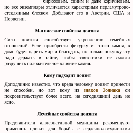
бирюзовым, синим и даже коричневым,
но все экземпляры отличаются характерным перламутрово-
стеклянным блеском. Добывают его в Австрии, США и
Норвегии.
Магические свойства цоизита
Сила цоизита способствует укреплению семейных
отношений. Если приобрести фигурку из этого камня, в
доме будет царить мир и благодать, но только покупку эту
надо держать в тайне, чтобы завистники не смогли
разрушить положительное влияние камня.
Кому подходит цоизит
Доподлинно известно, что вреда человеку цоизит принести
знаков Зодиака
не способен, но вот кому из
он
покровительствует более всего, на сегодняшний день не
ясно.
Лечебные свойства цоизита
Представители альтернативной медицины рекомендуют
применять цоизит для борьбы с сердечно-сосудистыми