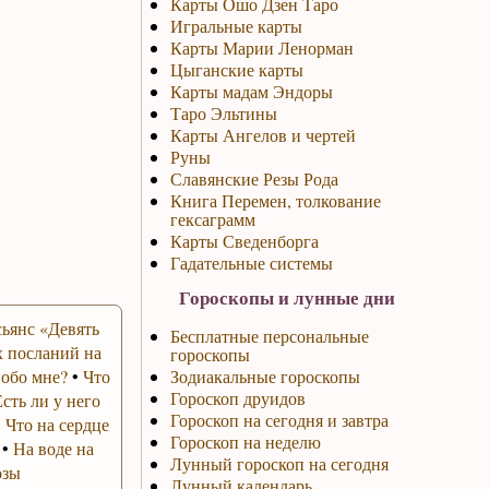
Карты Ошо Дзен Таро
Игральные карты
Карты Марии Ленорман
Цыганские карты
Карты мадам Эндоры
Таро Эльтины
Карты Ангелов и чертей
Руны
Славянские Резы Рода
Книга Перемен, толкование
гексаграмм
Карты Сведенборга
Гадательные системы
Гороскопы и лунные дни
ьянс «Девять
Бесплатные персональные
 посланий на
гороскопы
 обо мне?
•
Что
Зодиакальные гороскопы
Гороскоп друидов
Есть ли у него
Гороскоп на сегодня и завтра
•
Что на сердце
Гороскоп на неделю
•
На воде на
Лунный гороскоп на сегодня
озы
Лунный календарь