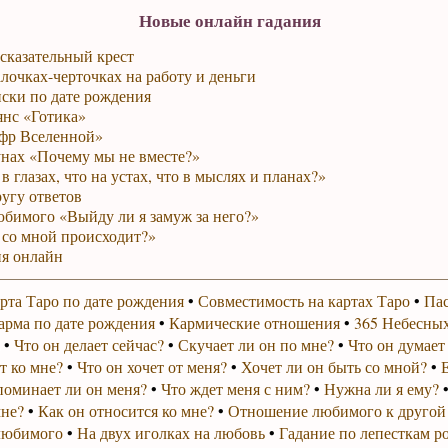
Новые онлайн гадания
сказательный крест
лочках-черточках на работу и деньги
ски по дате рождения
янс «Готика»
фр Вселенной»
унах «Почему мы не вместе?»
в глазах, что на устах, что в мыслях и планах?»
ругу ответов
юбимого «Выйду ли я замуж за него?»
 со мной происходит?»
я онлайн
рта Таро по дате рождения
•
Совместимость на картах Таро
•
Пас
арма по дате рождения
•
Кармические отношения
•
365 Небесных
•
Что он делает сейчас?
•
Скучает ли он по мне?
•
Что он думает
т ко мне?
•
Что он хочет от меня?
•
Хочет ли он быть со мной?
•
поминает ли он меня?
•
Что ждет меня с ним?
•
Нужна ли я ему?
мне?
•
Как он относится ко мне?
•
Отношение любимого к другой
любимого
•
На двух иголках на любовь
•
Гадание по лепесткам р