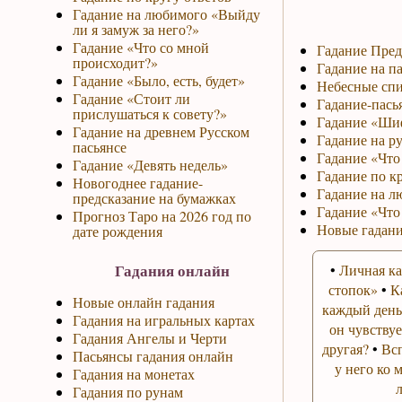
Гадание на любимого «Выйду
ли я замуж за него?»
Гадание «Что со мной
Гадание Пред
происходит?»
Гадание на па
Гадание «Было, есть, будет»
Небесные спи
Гадание «Стоит ли
Гадание-пась
прислушаться к совету?»
Гадание «Ши
Гадание на древнем Русском
Гадание на р
пасьянсе
Гадание «Что 
Гадание «Девять недель»
Гадание по к
Новогоднее гадание-
Гадание на л
предсказание на бумажках
Гадание «Что
Прогноз Таро на 2026 год по
Новые гадани
дате рождения
Гадания онлайн
•
Личная ка
стопок»
•
К
Новые онлайн гадания
каждый день
Гадания на игральных картах
он чувствуе
Гадания Ангелы и Черти
другая?
•
Вс
Пасьянсы гадания онлайн
у него ко 
Гадания на монетах
Гадания по рунам