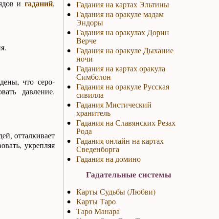
гаданий
рядов и
,
Гадания на картах Эльтины
Гадания на оракуле мадам
Эндоры
Гадания на оракулах Дорин
Верче
я.
Гадания на оракуле Дыхание
ночи
Гадания на картах оракула
Симболон
дены, что серо-
Гадания на оракуле Русская
вать давление.
сивилла
Гадания Мистический
хранитель
Гадания на Славянских Резах
Рода
ей, отталкивает
Гадания онлайн на картах
овать, укрепляя
Сведенборга
Гадания на домино
Гадательные системы
Карты Судьбы (Любви)
Карты Таро
Таро Манара