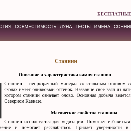
БЕСПЛАТНЫЕ
ОГИЯ
СОВМЕСТИМОСТЬ
ЛУНА
ТЕСТЫ
ИМЕНА
СОННИ
Станнин
Описание и характеристика камня станнин
Станнин – непрозрачный минерал со стальным отливом се
сколах имеет оливковый оттенок. Название свое взял из лати
котором станнин означает олово. Основная добыча ведетс
Северном Кавказе.
Магические свойства станнина
Станнин используется для медитации. Помогает избавиться
нение и помогает расслабиться. Придает уверенности в 