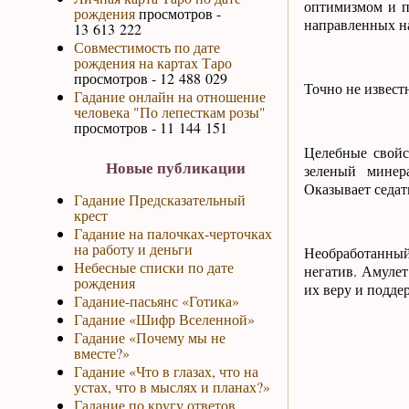
оптимизмом и п
рождения
просмотров -
направленных на
13 613 222
Совместимость по дате
рождения на картах Таро
просмотров - 12 488 029
Точно не извест
Гадание онлайн на отношение
человека "По лепесткам розы"
просмотров - 11 144 151
Целебные свойс
Новые публикации
зеленый минер
Оказывает седат
Гадание Предсказательный
крест
Гадание на палочках-черточках
на работу и деньги
Необработанный 
Небесные списки по дате
негатив. Амулет
рождения
их веру и подде
Гадание-пасьянс «Готика»
Гадание «Шифр Вселенной»
Гадание «Почему мы не
вместе?»
Гадание «Что в глазах, что на
устах, что в мыслях и планах?»
Гадание по кругу ответов