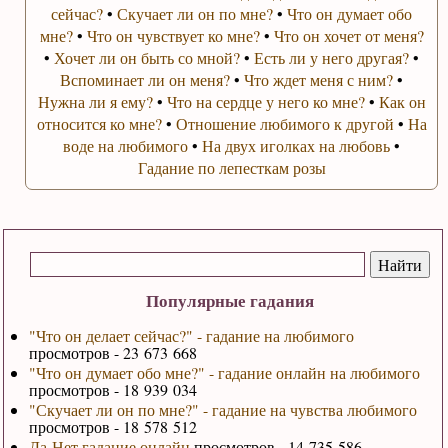
сейчас?
•
Скучает ли он по мне?
•
Что он думает обо
мне?
•
Что он чувствует ко мне?
•
Что он хочет от меня?
•
Хочет ли он быть со мной?
•
Есть ли у него другая?
•
Вспоминает ли он меня?
•
Что ждет меня с ним?
•
Нужна ли я ему?
•
Что на сердце у него ко мне?
•
Как он
относится ко мне?
•
Отношение любимого к другой
•
На
воде на любимого
•
На двух иголках на любовь
•
Гадание по лепесткам розы
Популярные гадания
"Что он делает сейчас?" - гадание на любимого
просмотров - 23 673 668
"Что он думает обо мне?" - гадание онлайн на любимого
просмотров - 18 939 034
"Скучает ли он по мне?" - гадание на чувства любимого
просмотров - 18 578 512
Да-Нет гадание онлайн
просмотров - 14 735 586