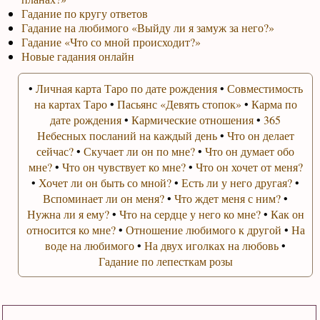
Гадание по кругу ответов
Гадание на любимого «Выйду ли я замуж за него?»
Гадание «Что со мной происходит?»
Новые гадания онлайн
•
Личная карта Таро по дате рождения
•
Совместимость
на картах Таро
•
Пасьянс «Девять стопок»
•
Карма по
дате рождения
•
Кармические отношения
•
365
Небесных посланий на каждый день
•
Что он делает
сейчас?
•
Скучает ли он по мне?
•
Что он думает обо
мне?
•
Что он чувствует ко мне?
•
Что он хочет от меня?
•
Хочет ли он быть со мной?
•
Есть ли у него другая?
•
Вспоминает ли он меня?
•
Что ждет меня с ним?
•
Нужна ли я ему?
•
Что на сердце у него ко мне?
•
Как он
относится ко мне?
•
Отношение любимого к другой
•
На
воде на любимого
•
На двух иголках на любовь
•
Гадание по лепесткам розы