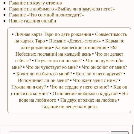
Гадание по кругу ответов
Гадание на любимого «Выйду ли я замуж за него?»
Гадание «Что со мной происходит?»
Новые гадания онлайн
•
Личная карта Таро по дате рождения
•
Совместимость
на картах Таро
•
Пасьянс «Девять стопок»
•
Карма по
дате рождения
•
Кармические отношения
•
365
Небесных посланий на каждый день
•
Что он делает
сейчас?
•
Скучает ли он по мне?
•
Что он думает обо
мне?
•
Что он чувствует ко мне?
•
Что он хочет от меня?
•
Хочет ли он быть со мной?
•
Есть ли у него другая?
•
Вспоминает ли он меня?
•
Что ждет меня с ним?
•
Нужна ли я ему?
•
Что на сердце у него ко мне?
•
Как он
относится ко мне?
•
Отношение любимого к другой
•
На
воде на любимого
•
На двух иголках на любовь
•
Гадание по лепесткам розы