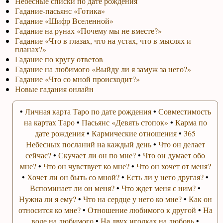
Небесные списки по дате рождения
Гадание-пасьянс «Готика»
Гадание «Шифр Вселенной»
Гадание на рунах «Почему мы не вместе?»
Гадание «Что в глазах, что на устах, что в мыслях и
планах?»
Гадание по кругу ответов
Гадание на любимого «Выйду ли я замуж за него?»
Гадание «Что со мной происходит?»
Новые гадания онлайн
•
Личная карта Таро по дате рождения
•
Совместимость
на картах Таро
•
Пасьянс «Девять стопок»
•
Карма по
дате рождения
•
Кармические отношения
•
365
Небесных посланий на каждый день
•
Что он делает
сейчас?
•
Скучает ли он по мне?
•
Что он думает обо
мне?
•
Что он чувствует ко мне?
•
Что он хочет от меня?
•
Хочет ли он быть со мной?
•
Есть ли у него другая?
•
Вспоминает ли он меня?
•
Что ждет меня с ним?
•
Нужна ли я ему?
•
Что на сердце у него ко мне?
•
Как он
относится ко мне?
•
Отношение любимого к другой
•
На
воде на любимого
•
На двух иголках на любовь
•