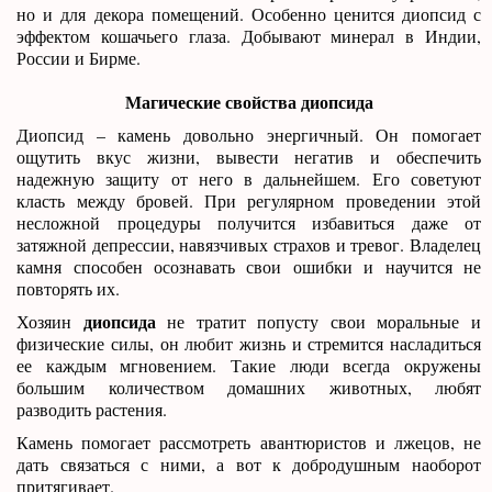
но и для декора помещений. Особенно ценится диопсид с
эффектом кошачьего глаза. Добывают минерал в Индии,
России и Бирме.
Магические свойства диопсида
Диопсид – камень довольно энергичный. Он помогает
ощутить вкус жизни, вывести негатив и обеспечить
надежную защиту от него в дальнейшем. Его советуют
класть между бровей. При регулярном проведении этой
несложной процедуры получится избавиться даже от
затяжной депрессии, навязчивых страхов и тревог. Владелец
камня способен осознавать свои ошибки и научится не
повторять их.
диопсида
Хозяин
не тратит попусту свои моральные и
физические силы, он любит жизнь и стремится насладиться
ее каждым мгновением. Такие люди всегда окружены
большим количеством домашних животных, любят
разводить растения.
Камень помогает рассмотреть авантюристов и лжецов, не
дать связаться с ними, а вот к добродушным наоборот
притягивает.