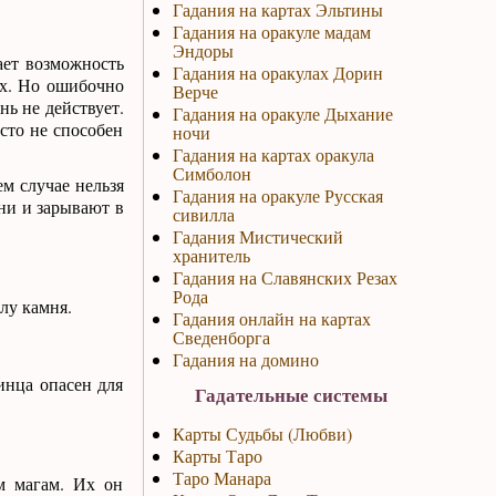
Гадания на картах Эльтины
Гадания на оракуле мадам
Эндоры
ает возможность
Гадания на оракулах Дорин
ях. Но ошибочно
Верче
нь не действует.
Гадания на оракуле Дыхание
сто не способен
ночи
Гадания на картах оракула
Симболон
ем случае нельзя
Гадания на оракуле Русская
ани и зарывают в
сивилла
Гадания Мистический
хранитель
Гадания на Славянских Резах
Рода
лу камня.
Гадания онлайн на картах
Сведенборга
Гадания на домино
инца опасен для
Гадательные системы
Карты Судьбы (Любви)
Карты Таро
Таро Манара
м магам. Их он