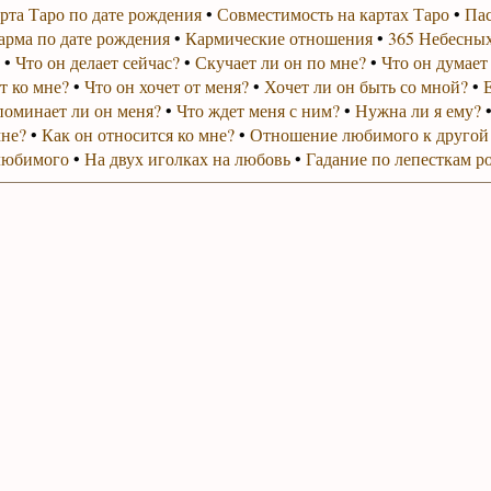
рта Таро по дате рождения
•
Совместимость на картах Таро
•
Пас
арма по дате рождения
•
Кармические отношения
•
365 Небесных
•
Что он делает сейчас?
•
Скучает ли он по мне?
•
Что он думает
т ко мне?
•
Что он хочет от меня?
•
Хочет ли он быть со мной?
•
поминает ли он меня?
•
Что ждет меня с ним?
•
Нужна ли я ему?
мне?
•
Как он относится ко мне?
•
Отношение любимого к другой
любимого
•
На двух иголках на любовь
•
Гадание по лепесткам р