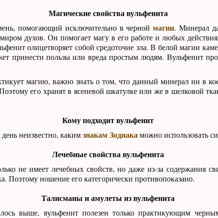
Магические свойства вульфенита
магии
мень, помогающий исключительно в черной
. Минерал д
 миром духов. Он помогает магу в его работе и любых действи
ульфенит олицетворяет собой средоточие зла. В белой магии каме
жет принести пользы или вреда простым людям. Вульфенит про
ктикует магию, важно знать о том, что данный минерал ни в ко
 Поэтому его хранят в ясеневой шкатулке или же в шелковой тк
Кому подходит вульфенит
знакам Зодиака
 день неизвестно, каким
можно использовать си
Лечебные свойства вульфенита
лько не имеет лечебных свойств, но даже из-за содержания св
ка. Поэтому ношение его категорически противопоказано.
Талисманы и амулеты из вульфенита
лось выше, вульфенит полезен только практикующим черны