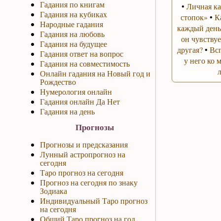
Гадания по книгам
•
Личная ка
Гадания на кубиках
стопок»
•
К
Народные гадания
каждый день
Гадания на любовь
он чувствуе
Гадания на будущее
другая?
•
Вс
Гадания ответ на вопрос
у него ко 
Гадания на совместимость
Онлайн гадания на Новый год и
Рождество
Нумерология онлайн
Гадания онлайн Да Нет
Гадания на день
Прогнозы
Прогнозы и предсказания
Лунный астропрогноз на
сегодня
Таро прогноз на сегодня
Прогноз на сегодня по знаку
Зодиака
Индивидуальный Таро прогноз
на сегодня
Общий Таро прогноз на год