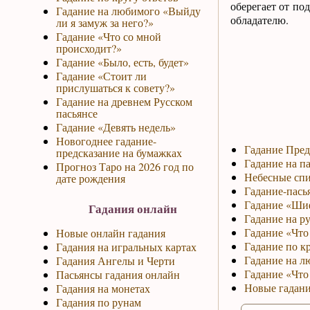
оберегает от по
Гадание на любимого «Выйду
обладателю.
ли я замуж за него?»
Гадание «Что со мной
происходит?»
Гадание «Было, есть, будет»
Гадание «Стоит ли
прислушаться к совету?»
Гадание на древнем Русском
пасьянсе
Гадание «Девять недель»
Новогоднее гадание-
Гадание Пред
предсказание на бумажках
Гадание на па
Прогноз Таро на 2026 год по
Небесные спи
дате рождения
Гадание-пась
Гадание «Ши
Гадания онлайн
Гадание на р
Гадание «Что 
Новые онлайн гадания
Гадание по к
Гадания на игральных картах
Гадание на л
Гадания Ангелы и Черти
Гадание «Что
Пасьянсы гадания онлайн
Новые гадани
Гадания на монетах
Гадания по рунам