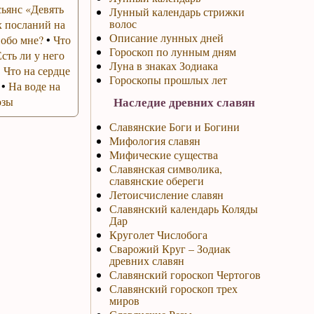
ьянс «Девять
Лунный календарь стрижки
волос
 посланий на
Описание лунных дней
 обо мне?
•
Что
Гороскоп по лунным дням
Есть ли у него
Луна в знаках Зодиака
•
Что на сердце
Гороскопы прошлых лет
•
На воде на
Наследие древних славян
озы
Славянские Боги и Богини
Мифология славян
Мифические существа
Славянская символика,
славянские обереги
Летоисчисление славян
Славянский календарь Коляды
Дар
Круголет Числобога
Сварожий Круг – Зодиак
древних славян
Славянский гороскоп Чертогов
Славянский гороскоп трех
миров