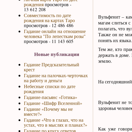
рождения
просмотров -
13 612 208
Совместимость по дате
Вульфенит – ка
рождения на картах Таро
магам слиться с
просмотров - 12 486 486
полагать, что в
Гадание онлайн на отношение
Также он не мо
человека "По лепесткам розы"
понять их языка.
просмотров - 11 143 605
Тем же, кто пра
Новые публикации
держать в доме.
землю.
Гадание Предсказательный
крест
Гадание на палочках-черточках
на работу и деньги
На сегодняшний
Небесные списки по дате
рождения
Гадание-пасьянс «Готика»
Вульфенит не то
Гадание «Шифр Вселенной»
здоровья челове
Гадание «Почему мы не
вместе?»
Гадание «Что в глазах, что на
устах, что в мыслях и планах?»
Как уже говори
Гадание по кругу ответов