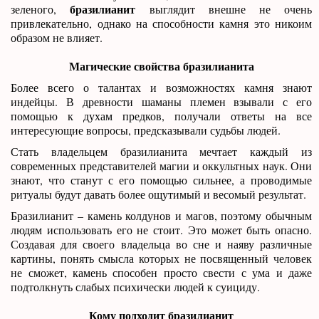
бразилианит
зеленого,
выглядит внешне не очень
привлекательно, однако на способности камня это никоим
образом не влияет.
Магические свойства бразилианита
Более всего о талантах и возможностях камня знают
индейцы. В древности шаманы племен взывали с его
помощью к духам предков, получали ответы на все
интересующие вопросы, предсказывали судьбы людей.
Стать владельцем бразилианита мечтает каждый из
современных представителей магии и оккультных наук. Они
знают, что станут с его помощью сильнее, а проводимые
ритуалы будут давать более ощутимый и весомый результат.
Бразилианит – камень колдунов и магов, поэтому обычным
людям использовать его не стоит. Это может быть опасно.
Создавая для своего владельца во сне и наяву различные
картины, понять смысла которых не посвященный человек
не сможет, камень способен просто свести с ума и даже
подтолкнуть слабых психически людей к суициду.
Кому подходит бразилианит