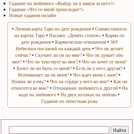
Гадание на любимого «Выйду ли я замуж за него?»
Гадание «Что со мной происходит?»
Новые гадания онлайн
•
Личная карта Таро по дате рождения
•
Совместимость
на картах Таро
•
Пасьянс «Девять стопок»
•
Карма по
дате рождения
•
Кармические отношения
•
365
Небесных посланий на каждый день
•
Что он делает
сейчас?
•
Скучает ли он по мне?
•
Что он думает обо
мне?
•
Что он чувствует ко мне?
•
Что он хочет от меня?
•
Хочет ли он быть со мной?
•
Есть ли у него другая?
•
Вспоминает ли он меня?
•
Что ждет меня с ним?
•
Нужна ли я ему?
•
Что на сердце у него ко мне?
•
Как он
относится ко мне?
•
Отношение любимого к другой
•
На
воде на любимого
•
На двух иголках на любовь
•
Гадание по лепесткам розы