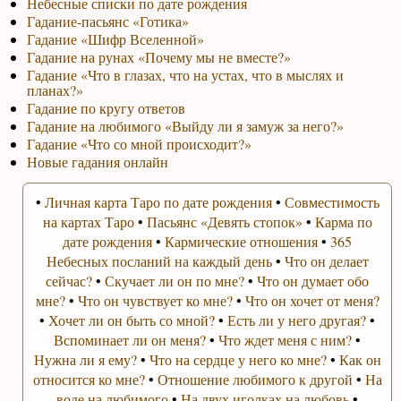
Небесные списки по дате рождения
Гадание-пасьянс «Готика»
Гадание «Шифр Вселенной»
Гадание на рунах «Почему мы не вместе?»
Гадание «Что в глазах, что на устах, что в мыслях и
планах?»
Гадание по кругу ответов
Гадание на любимого «Выйду ли я замуж за него?»
Гадание «Что со мной происходит?»
Новые гадания онлайн
•
Личная карта Таро по дате рождения
•
Совместимость
на картах Таро
•
Пасьянс «Девять стопок»
•
Карма по
дате рождения
•
Кармические отношения
•
365
Небесных посланий на каждый день
•
Что он делает
сейчас?
•
Скучает ли он по мне?
•
Что он думает обо
мне?
•
Что он чувствует ко мне?
•
Что он хочет от меня?
•
Хочет ли он быть со мной?
•
Есть ли у него другая?
•
Вспоминает ли он меня?
•
Что ждет меня с ним?
•
Нужна ли я ему?
•
Что на сердце у него ко мне?
•
Как он
относится ко мне?
•
Отношение любимого к другой
•
На
воде на любимого
•
На двух иголках на любовь
•