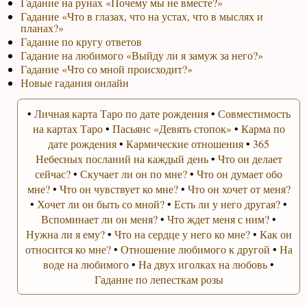
Гадание на рунах «Почему мы не вместе?»
Гадание «Что в глазах, что на устах, что в мыслях и
планах?»
Гадание по кругу ответов
Гадание на любимого «Выйду ли я замуж за него?»
Гадание «Что со мной происходит?»
Новые гадания онлайн
•
Личная карта Таро по дате рождения
•
Совместимость
на картах Таро
•
Пасьянс «Девять стопок»
•
Карма по
дате рождения
•
Кармические отношения
•
365
Небесных посланий на каждый день
•
Что он делает
сейчас?
•
Скучает ли он по мне?
•
Что он думает обо
мне?
•
Что он чувствует ко мне?
•
Что он хочет от меня?
•
Хочет ли он быть со мной?
•
Есть ли у него другая?
•
Вспоминает ли он меня?
•
Что ждет меня с ним?
•
Нужна ли я ему?
•
Что на сердце у него ко мне?
•
Как он
относится ко мне?
•
Отношение любимого к другой
•
На
воде на любимого
•
На двух иголках на любовь
•
Гадание по лепесткам розы