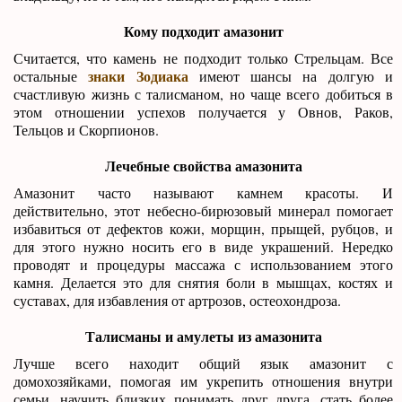
Кому подходит амазонит
Считается, что камень не подходит только Стрельцам. Все
знаки Зодиака
остальные
имеют шансы на долгую и
счастливую жизнь с талисманом, но чаще всего добиться в
этом отношении успехов получается у Овнов, Раков,
Тельцов и Скорпионов.
Лечебные свойства амазонита
Амазонит часто называют камнем красоты. И
действительно, этот небесно-бирюзовый минерал помогает
избавиться от дефектов кожи, морщин, прыщей, рубцов, и
для этого нужно носить его в виде украшений. Нередко
проводят и процедуры массажа с использованием этого
камня. Делается это для снятия боли в мышцах, костях и
суставах, для избавления от артрозов, остеохондроза.
Талисманы и амулеты из амазонита
Лучше всего находит общий язык амазонит с
домохозяйками, помогая им укрепить отношения внутри
семьи, научить близких понимать друг друга, стать более