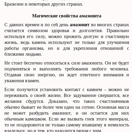
Бразилии и некоторых других странах.
Магические свойства амазонита
амазонит
С давних времен и по сей день
во многих странах
считается символом здоровья и долголетия. Правильно
используя его силу, можно прожить долгую и счастливую
жизнь, ведь камень используют не только для улучшения
работы организма, но и для укрепления отношений с
близкими людьми.
Не стоит беспечно относиться к силе амазонита. Он не будет
подчиняться и выполнять требования любого человека.
Отдавая свою энергию, он ждет ответного внимания и
уважения взамен.
Если получится установить контакт с камнем – можно не
переживать о своей жизни. Все задуманное свершится, все
желания сбудутся. Доказано, что таких счастливчиков
обычно бывает не более чем один на сотню. Основная масса
не может разбудить амазонит, и он остается для них
обычным камешком. Если же вызвать гнев этого минерала,
то не поздоровится не только самому впавшему в немилость
владельцу, но и тем, кто находится рядом с ним.