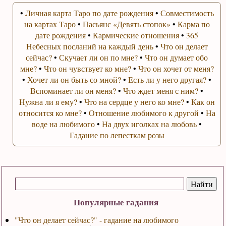
•
Личная карта Таро по дате рождения
•
Совместимость
на картах Таро
•
Пасьянс «Девять стопок»
•
Карма по
дате рождения
•
Кармические отношения
•
365
Небесных посланий на каждый день
•
Что он делает
сейчас?
•
Скучает ли он по мне?
•
Что он думает обо
мне?
•
Что он чувствует ко мне?
•
Что он хочет от меня?
•
Хочет ли он быть со мной?
•
Есть ли у него другая?
•
Вспоминает ли он меня?
•
Что ждет меня с ним?
•
Нужна ли я ему?
•
Что на сердце у него ко мне?
•
Как он
относится ко мне?
•
Отношение любимого к другой
•
На
воде на любимого
•
На двух иголках на любовь
•
Гадание по лепесткам розы
Популярные гадания
"Что он делает сейчас?" - гадание на любимого