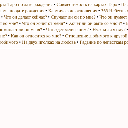
рта Таро по дате рождения
•
Совместимость на картах Таро
•
Пас
арма по дате рождения
•
Кармические отношения
•
365 Небесных
•
Что он делает сейчас?
•
Скучает ли он по мне?
•
Что он думает
т ко мне?
•
Что он хочет от меня?
•
Хочет ли он быть со мной?
•
поминает ли он меня?
•
Что ждет меня с ним?
•
Нужна ли я ему?
мне?
•
Как он относится ко мне?
•
Отношение любимого к другой
любимого
•
На двух иголках на любовь
•
Гадание по лепесткам р