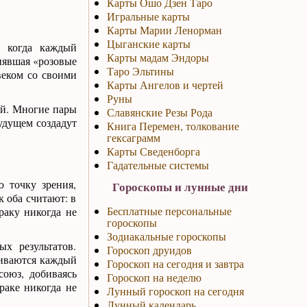
Карты Ошо Дзен Таро
Игральные карты
Карты Марии Ленорман
Цыганские карты
, когда каждый
Карты мадам Эндоры
снявшая «розовые
Таро Эльтины
веком со своими
Карты Ангелов и чертей
Руны
ой. Многие пары
Славянские Резы Рода
удущем создадут
Книга Перемен, толкование
гексаграмм
Карты Сведенборга
Гадательные системы
ю точку зрения,
Гороскопы и лунные дни
к оба считают: в
Бесплатные персональные
раку никогда не
гороскопы
Зодиакальные гороскопы
х результатов.
Гороскоп друидов
звиваются каждый
Гороскоп на сегодня и завтра
союз, добиваясь
Гороскоп на неделю
раке никогда не
Лунный гороскоп на сегодня
Лунный календарь