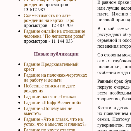
В равном браке 
рождения
просмотров -
или лучше делов
13 612 987
плата. Именно 
Совместимость по дате
половой принад
рождения на картах Таро
просмотров - 12 487 703
В такой семье 
Гадание онлайн на отношение
рассуждают об 
человека "По лепесткам розы"
серьезной и обо
просмотров - 11 144 033
поведения второ
Новые публикации
Со стороны може
самых глубоких
Гадание Предсказательный
половинки, по
крест
особенно когда с
Гадание на палочках-черточках
на работу и деньги
Равный брак буд
Небесные списки по дате
первую очередь 
рождения
всем необходи
Гадание-пасьянс «Готика»
творчество, бизн
Гадание «Шифр Вселенной»
Кстати, о детях 
Гадание «Почему мы не
вместе?»
их появлением 
Гадание «Что в глазах, что на
семьи. Поэтому
устах, что в мыслях и планах?»
гувернанток, т
Гадание по кругу ответов
мама-дитя-папа.