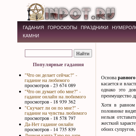
ГАДАНИЯ
ГОРОСКОПЫ
ПРАЗДНИКИ
НУМЕРОЛ
КАМНИ
Популярные гадания
"Что он делает сейчас?" -
равного
Основа
гадание на любимого
касается и власт
просмотров - 23 674 089
однако это дов
"Что он думает обо мне?" -
преимущество др
гадание онлайн на любимого
просмотров - 18 939 362
Хотя в равном 
"Скучает ли он по мне?" -
половинке видят
гадание на чувства любимого
нельзя отстава
просмотров - 18 578 797
жесткий характе
Да-Нет гадание онлайн
обоих супругов,
просмотров - 14 735 839
Личная карта Таро по дате