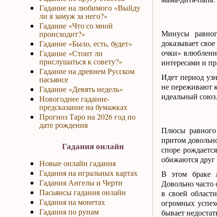
Гадание на любимого «Выйду
ли я замуж за него?»
Гадание «Что со мной
Минусы равног
происходит?»
доказывает свое
Гадание «Было, есть, будет»
очки» влюбленно
Гадание «Стоит ли
прислушаться к совету?»
интересами и пр
Гадание на древнем Русском
Идет период узн
пасьянсе
не переживают к
Гадание «Девять недель»
идеальный союз
Новогоднее гадание-
предсказание на бумажках
Прогноз Таро на 2026 год по
дате рождения
Плюсы равного 
притом довольно
Гадания онлайн
споре рождается
обижаются друг 
Новые онлайн гадания
Гадания на игральных картах
В этом браке л
Гадания Ангелы и Черти
Довольно часто 
Пасьянсы гадания онлайн
в своей област
Гадания на монетах
огромных успехо
Гадания по рунам
бывает недостатк