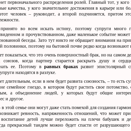
нет первоначального распределения ролей. Главный тот, у кого
ые качества, у кого значительнее достижения в карьере или бо
этот человек – руководит, а второй подчиняется, притом эт
лежности.
принято во всем искать истину, поэтому супруги много го
увиденном и прочувствованном, даже маленькое событие может
снованной беседы. Зато тут никто не обращает внимания на пр
й половинки, поэтому на бытовой почве редко когда возникают
т показаться, что это очень поверхностный брак, но на самом де
 союзов, когда партнер старается раскрыть душу и сердц
равных браках
знать ее. Поэтому в
развит эпистолярный с
упруги находятся в разлуке.
ет длительным, если в нем будет развита союзность, – то есть с
не семейное гнездо, в котором будут растить свое потомство, 
мым, а объединение людей, у которых будут общие интере
ес и другое.
– в этой семье они могут даже стать помехой для создания гармо
возникает ревность, напряженность отношений, что может при
 воспитание детей лучше переложить на плечи бабушек и де
огда прекрасный тандем можно будет спасти от разрушающего