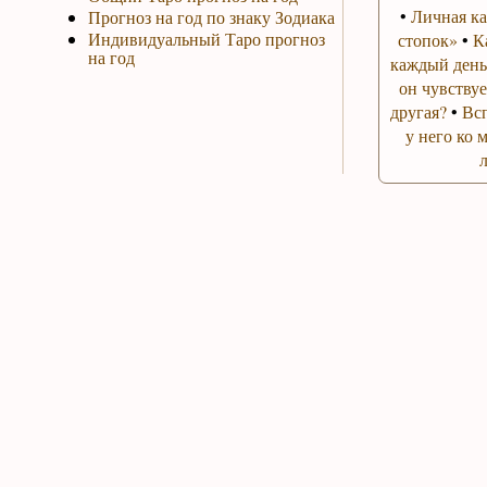
•
Личная ка
Прогноз на год по знаку Зодиака
Индивидуальный Таро прогноз
стопок»
•
К
на год
каждый день
он чувствуе
другая?
•
Вс
у него ко 