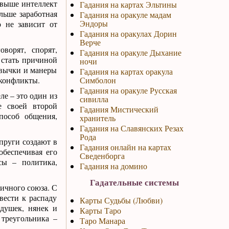
 выше интеллект
Гадания на картах Эльтины
льше заработная
Гадания на оракуле мадам
Эндоры
о не зависит от
Гадания на оракулах Дорин
Верче
ворят, спорят,
Гадания на оракуле Дыхание
 стать причиной
ночи
ивычки и манеры
Гадания на картах оракула
 конфликты.
Симболон
Гадания на оракуле Русская
ле – это один из
сивилла
е своей второй
Гадания Мистический
пособ общения,
хранитель
Гадания на Славянских Резах
Рода
упруги создают в
Гадания онлайн на картах
обеспечивая его
Сведенборга
сы – политика,
Гадания на домино
Гадательные системы
ничного союза. С
вести к распаду
Карты Судьбы (Любви)
душек, нянек и
Карты Таро
 треугольника –
Таро Манара