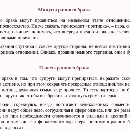
Минусы равного брака
о брака могут проявиться на начальном этапе отношений
 превосходство. Иначе сказать, происходит «притирка», – пара, 
сти, начинает понимать, что впереди предстоит жизнь с чело
авилами поведения.
авания спутника с совсем другой стороны, не всегда позитивн
ризиса отношений. Однако, проявив немного терпения, они в б
.
Плюсы равного брака
брака в том, что супруги могут препираться, выражать сво
 активно, но при этом сохранять прекрасные отношения, так ка
 истина, делающая семью еще прочнее. То есть партнеры по б
на друга так, чтобы все бросить и хлопнуть громко дверью.
юди, соревнуясь, всегда достигают великолепных совместны
они ведут общее дело, сотрудничая в сфере бизнеса, или же ра
и, но при необходимости сплачиваются в сильный и крепкий 
в, в том числе и финансового характера, поэтому в равном б
а в деньгах.