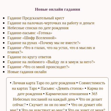
Новые онлайн гадания
Гадание Предсказательный крест
Гадание на палочках-черточках на работу и деньги
Небесные списки по дате рождения
Гадание-пасьянс «Готика»
Гадание «Шифр Вселенной»
Гадание на рунах «Почему мы не вместе?»
Гадание «Что в глазах, что на устах, что в мыслях и
планах?»
Гадание по кругу ответов
Гадание на любимого «Выйду ли я замуж за него?»
Гадание «Что со мной происходит?»
Новые гадания онлайн
•
Личная карта Таро по дате рождения
•
Совместимость
на картах Таро
•
Пасьянс «Девять стопок»
•
Карма по
дате рождения
•
Кармические отношения
•
365
Небесных посланий на каждый день
•
Что он делает
сейчас?
•
Скучает ли он по мне?
•
Что он думает обо
мне?
•
Что он чувствует ко мне?
•
Что он хочет от меня?