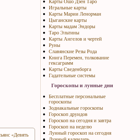
Карты Ошо Дзен Таро
Игральные карты
Карты Марии Ленорман
Цыганские карты
Карты мадам Эндоры
Таро Эльтины
Карты Ангелов и чертей
Руны
Славянские Резы Рода
Книга Перемен, толкование
гексаграмм
Карты Сведенборга
Гадательные системы
Гороскопы и лунные дни
Бесплатные персональные
гороскопы
Зодиакальные гороскопы
Гороскоп друидов
Гороскоп на сегодня и завтра
Гороскоп на неделю
Лунный гороскоп на сегодня
ьянс «Девять
Лунный календарь