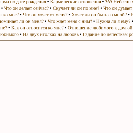
арма по дате рождения
•
Кармические отношения
•
365 Небесных
•
Что он делает сейчас?
•
Скучает ли он по мне?
•
Что он думает
т ко мне?
•
Что он хочет от меня?
•
Хочет ли он быть со мной?
•
поминает ли он меня?
•
Что ждет меня с ним?
•
Нужна ли я ему?
мне?
•
Как он относится ко мне?
•
Отношение любимого к другой
любимого
•
На двух иголках на любовь
•
Гадание по лепесткам р