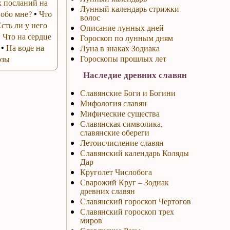
 посланий на
Лунный календарь стрижки
 обо мне?
•
Что
волос
Есть ли у него
Описание лунных дней
•
Что на сердце
Гороскоп по лунным дням
•
На воде на
Луна в знаках Зодиака
Гороскопы прошлых лет
озы
Наследие древних славян
Славянские Боги и Богини
Мифология славян
Мифические существа
Славянская символика,
славянские обереги
Летоисчисление славян
Славянский календарь Коляды
Дар
Круголет Числобога
Сварожий Круг – Зодиак
древних славян
Славянский гороскоп Чертогов
Славянский гороскоп трех
миров