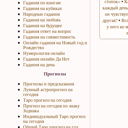
стопок»
•
К
Гадания по книгам
каждый день
Гадания на кубиках
Народные гадания
он чувствуе
Гадания на любовь
другая?
•
Вс
Гадания на будущее
у него ко 
Гадания ответ на вопрос
Гадания на совместимость
Онлайн гадания на Новый год и
Рождество
Нумерология онлайн
Гадания онлайн Да Нет
Гадания на день
Прогнозы
Прогнозы и предсказания
Лунный астропрогноз на
сегодня
Таро прогноз на сегодня
Прогноз на сегодня по знаку
Зодиака
Индивидуальный Таро прогноз
на сегодня
Общий Таро прогноз на год