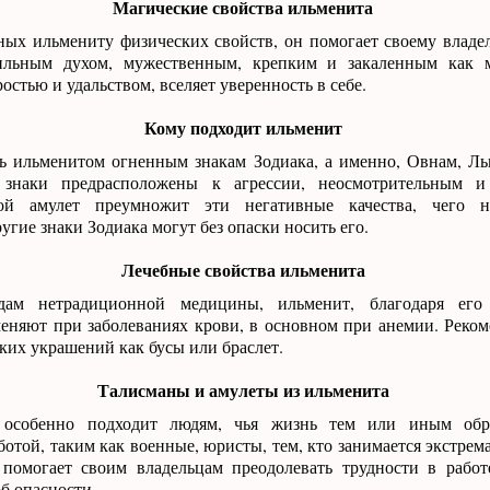
Магические свойства ильменита
ных ильмениту физических свойств, он помогает своему владел
ильным духом, мужественным, крепким и закаленным как м
остью и удальством, вселяет уверенность в себе.
Кому подходит ильменит
ть ильменитом огненным знакам Зодиака, а именно, Овнам, Ль
 знаки предрасположены к агрессии, неосмотрительным 
кой амулет преумножит эти негативные качества, чего 
угие знаки Зодиака могут без опаски носить его.
Лечебные свойства ильменита
ядам нетрадиционной медицины, ильменит, благодаря его
еняют при заболеваниях крови, в основном при анемии. Реком
аких украшений как бусы или браслет.
Талисманы и амулеты из ильменита
 особенно подходит людям, чья жизнь тем или иным обр
отой, таким как военные, юристы, тем, кто занимается экстре
 помогает своим владельцам преодолевать трудности в работ
б опасности.