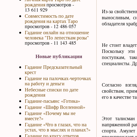
рождения
просмотров -
13 611 929
Из-за свойствен
Совместимость по дате
выносливым, с
рождения на картах Таро
обладателя храбр
просмотров - 12 486 057
Гадание онлайн на отношение
человека "По лепесткам розы"
просмотров - 11 143 485
Не стоит владе
Поскольку эти
Новые публикации
поступкам, та
специалисты. Др
Гадание Предсказательный
крест
Гадание на палочках-черточках
на работу и деньги
Согласно взгл
Небесные списки по дате
свойствам, прим
рождения
его в качестве т
Гадание-пасьянс «Готика»
Гадание «Шифр Вселенной»
Гадание «Почему мы не
вместе?»
Этот талисман
Гадание «Что в глазах, что на
напряженной раб
устах, что в мыслях и планах?»
спорта. Амулет
Гадание по кругу ответов
предупреждает о