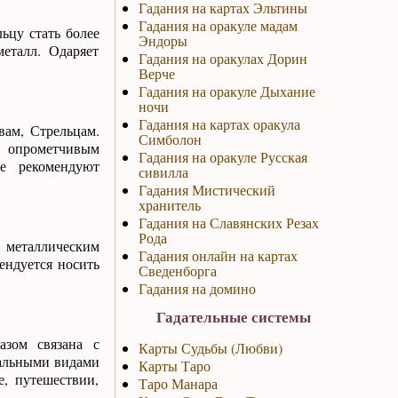
Гадания на картах Эльтины
Гадания на оракуле мадам
ьцу стать более
Эндоры
еталл. Одаряет
Гадания на оракулах Дорин
Верче
Гадания на оракуле Дыхание
ночи
Гадания на картах оракула
вам, Стрельцам.
Симболон
и опрометчивым
Гадания на оракуле Русская
не рекомендуют
сивилла
Гадания Мистический
хранитель
Гадания на Славянских Резах
Рода
 металлическим
Гадания онлайн на картах
ендуется носить
Сведенборга
Гадания на домино
Гадательные системы
азом связана с
Карты Судьбы (Любви)
мальными видами
Карты Таро
е, путешествии,
Таро Манара