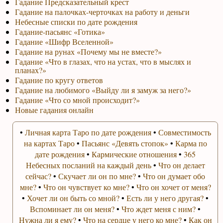
Гадание Предсказательный крест
Гадание на палочках-черточках на работу и деньги
Небесные списки по дате рождения
Гадание-пасьянс «Готика»
Гадание «Шифр Вселенной»
Гадание на рунах «Почему мы не вместе?»
Гадание «Что в глазах, что на устах, что в мыслях и
планах?»
Гадание по кругу ответов
Гадание на любимого «Выйду ли я замуж за него?»
Гадание «Что со мной происходит?»
Новые гадания онлайн
•
Личная карта Таро по дате рождения
•
Совместимость
на картах Таро
•
Пасьянс «Девять стопок»
•
Карма по
дате рождения
•
Кармические отношения
•
365
Небесных посланий на каждый день
•
Что он делает
сейчас?
•
Скучает ли он по мне?
•
Что он думает обо
мне?
•
Что он чувствует ко мне?
•
Что он хочет от меня?
•
Хочет ли он быть со мной?
•
Есть ли у него другая?
•
Вспоминает ли он меня?
•
Что ждет меня с ним?
•
Нужна ли я ему?
•
Что на сердце у него ко мне?
•
Как он