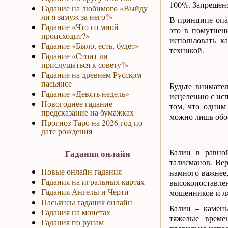
100%. Запрещено
Гадание на любимого «Выйду
ли я замуж за него?»
В принципе опас
Гадание «Что со мной
это в помутнен
происходит?»
использовать к
Гадание «Было, есть, будет»
техникой.
Гадание «Стоит ли
прислушаться к совету?»
Гадание на древнем Русском
пасьянсе
Будьте внимате
Гадание «Девять недель»
исцелению с исп
Новогоднее гадание-
том, что одним
предсказание на бумажках
можно лишь обос
Прогноз Таро на 2026 год по
дате рождения
Балин в равной
Гадания онлайн
талисманов. Вер
Новые онлайн гадания
намного важнее,
Гадания на игральных картах
высокопоставле
Гадания Ангелы и Черти
мошенников и лж
Пасьянсы гадания онлайн
Балин – камень
Гадания на монетах
тяжелые време
Гадания по рунам