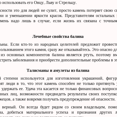
 использовать его Овцу, Льву и Стрельцу.
ности это для людей не сулит, просто камень потеряет свою с
ии и уменьшении яркости красок. Представителям остальных
амень надо лишь в случае, если жизнь их связана с точны
Лечебные свойства балина
льны. Если кто-то из народных целителей предложит провес
ользованием этого камня, сразу же отказывайтесь. Это опасно д
 из основных компонентов балина является ртуть, поэтому в
трить заболевания и приобрести дополнительные проблемы в эт
Талисманы и амулеты из балина
 степени используется для изготовления украшений, фигур
ят люди в то, что этот камень способен не только притянуть у
 удержать ее. Удача эта касается не только финансовых вопрос
нных лиц, возможности предвидеть результаты своих поступко
ецов, а также вовремя получать предупреждение об опасности.
 верный. Он всегда будет рядом со своим владельцем, помо
на, добиться материального успеха и признания других л