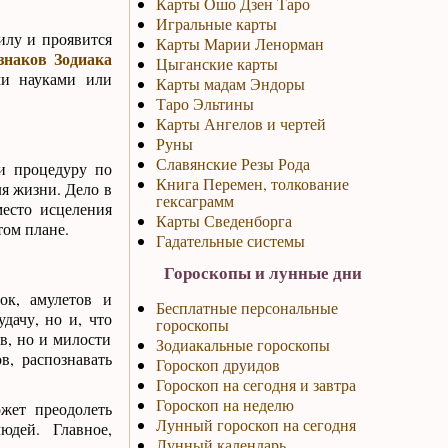
Карты Ошо Дзен Таро
Игральные карты
илу и проявится
Карты Марии Ленорман
знаков Зодиака
Цыганские карты
ми науками или
Карты мадам Эндоры
Таро Эльтины
Карты Ангелов и чертей
Руны
Славянские Резы Рода
ти процедуру по
Книга Перемен, толкование
ля жизни. Дело в
гексаграмм
место исцеления
Карты Сведенборга
ом плане.
Гадательные системы
Гороскопы и лунные дни
ок, амулетов и
Бесплатные персональные
дачу, но и, что
гороскопы
ов, но и милости
Зодиакальные гороскопы
в, распознавать
Гороскоп друидов
Гороскоп на сегодня и завтра
Гороскоп на неделю
жет преодолеть
Лунный гороскоп на сегодня
юдей. Главное,
Лунный календарь