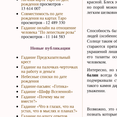
красной. Блеск 
рождения
просмотров -
но порой можно
13 614 007
легким шелкови
Совместимость по дате
рождения на картах Таро
просмотров - 12 489 330
Гадание онлайн на отношение
Способность ба
человека "По лепесткам розы"
людей (особенно
просмотров - 11 144 583
Солнце таким об
стараются прят
Новые публикации
украшений лишь 
его таланты ос
Гадание Предсказательный
крест
человеком.
Гадание на палочках-черточках
Интересно, но 
на работу и деньги
балин
всегда б
Небесные списки по дате
подчеркивали с
рождения
такого камня д
Гадание-пасьянс «Готика»
уважении.
Гадание «Шифр Вселенной»
Гадание «Почему мы не
вместе?»
Гадание «Что в глазах, что на
Возможно, это 
устах, что в мыслях и планах?»
познать которы
Гадание по кругу ответов