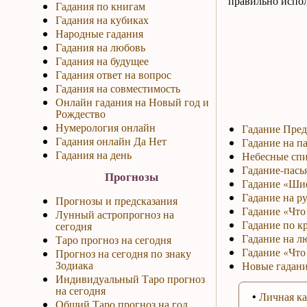
правильно исполь
Гадания по книгам
Гадания на кубиках
Народные гадания
Гадания на любовь
Гадания на будущее
Гадания ответ на вопрос
Гадания на совместимость
Онлайн гадания на Новый год и
Рождество
Нумерология онлайн
Гадание Пред
Гадания онлайн Да Нет
Гадание на па
Гадания на день
Небесные спи
Гадание-пась
Прогнозы
Гадание «Ши
Гадание на р
Прогнозы и предсказания
Гадание «Что 
Лунный астропрогноз на
Гадание по к
сегодня
Гадание на л
Таро прогноз на сегодня
Гадание «Что
Прогноз на сегодня по знаку
Зодиака
Новые гадани
Индивидуальный Таро прогноз
на сегодня
•
Личная ка
Общий Таро прогноз на год