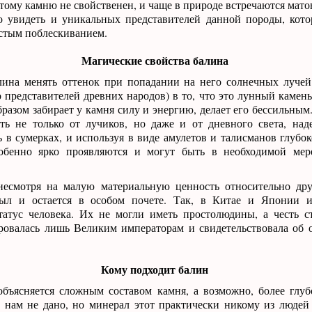
этому камню не свойственен, и чаще в природе встречаются мат
 увидеть и уникальных представителей данной породы, кото
стым поблескиванием.
Магические свойства балина
лина менять оттенок при попадании на него солнечных лучей
 представителей древних народов) в то, что это лунный камень
разом забирает у камня силу и энергию, делает его бессильным
ать не только от лучиков, но даже и от дневного света, над
в сумерках, и используя в виде амулетов и талисманов глубок
обенно ярко проявляются и могут быть в необходимой мер
несмотря на малую материальную ценность относительно дру
ыл и остается в особом почете. Так, в Китае и Японии и
татус человека. Их не могли иметь простолюдины, а честь с
аровалась лишь Великим императорам и свидетельствовала об 
Кому подходит балин
объясняется сложным составом камня, а возможно, более глу
е нам не дано, но минерал этот практически никому из людей