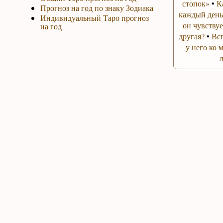
стопок»
•
К
Прогноз на год по знаку Зодиака
каждый день
Индивидуальный Таро прогноз
он чувствуе
на год
другая?
•
Вс
у него ко 