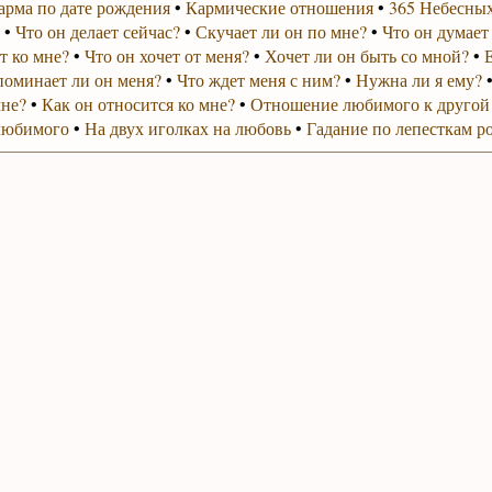
арма по дате рождения
•
Кармические отношения
•
365 Небесных
•
Что он делает сейчас?
•
Скучает ли он по мне?
•
Что он думает
т ко мне?
•
Что он хочет от меня?
•
Хочет ли он быть со мной?
•
поминает ли он меня?
•
Что ждет меня с ним?
•
Нужна ли я ему?
мне?
•
Как он относится ко мне?
•
Отношение любимого к другой
любимого
•
На двух иголках на любовь
•
Гадание по лепесткам р