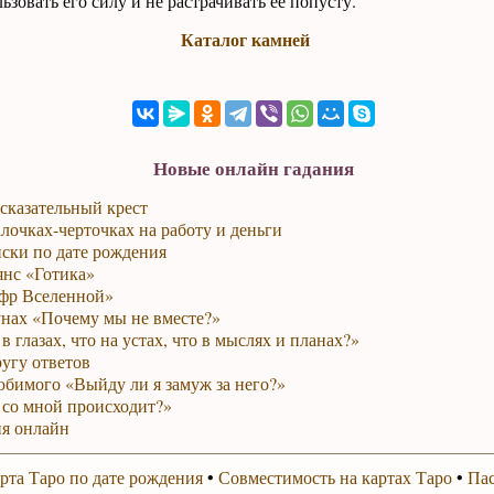
зовать его силу и не растрачивать ее попусту.
Каталог камней
Новые онлайн гадания
сказательный крест
лочках-черточках на работу и деньги
ски по дате рождения
янс «Готика»
фр Вселенной»
унах «Почему мы не вместе?»
в глазах, что на устах, что в мыслях и планах?»
ругу ответов
юбимого «Выйду ли я замуж за него?»
 со мной происходит?»
я онлайн
рта Таро по дате рождения
•
Совместимость на картах Таро
•
Пас