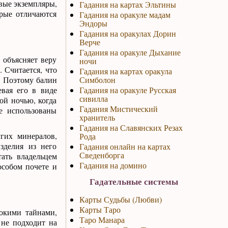
овые экземпляры,
Гадания на картах Эльтины
рые отличаются
Гадания на оракуле мадам
Эндоры
Гадания на оракулах Дорин
Верче
Гадания на оракуле Дыхание
 объясняет веру
ночи
. Считается, что
Гадания на картах оракула
. Поэтому балин
Симболон
евая его в виде
Гадания на оракуле Русская
сивилла
ой ночью, когда
Гадания Мистический
е использованы
хранитель
Гадания на Славянских Резах
гих минералов,
Рода
зделия из него
Гадания онлайн на картах
Сведенборга
тать владельцем
Гадания на домино
особом почете и
Гадательные системы
Карты Судьбы (Любви)
Карты Таро
бокими тайнами,
Таро Манара
 не подходит на