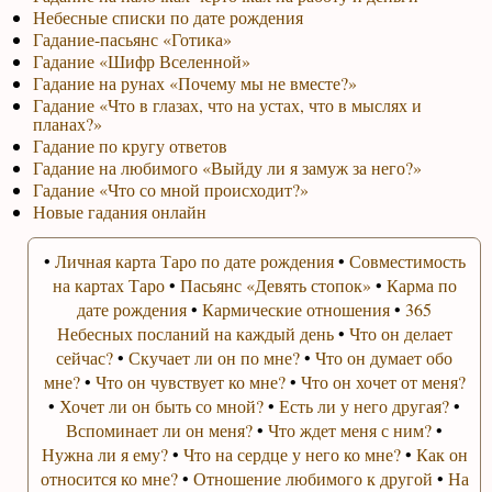
Небесные списки по дате рождения
Гадание-пасьянс «Готика»
Гадание «Шифр Вселенной»
Гадание на рунах «Почему мы не вместе?»
Гадание «Что в глазах, что на устах, что в мыслях и
планах?»
Гадание по кругу ответов
Гадание на любимого «Выйду ли я замуж за него?»
Гадание «Что со мной происходит?»
Новые гадания онлайн
•
Личная карта Таро по дате рождения
•
Совместимость
на картах Таро
•
Пасьянс «Девять стопок»
•
Карма по
дате рождения
•
Кармические отношения
•
365
Небесных посланий на каждый день
•
Что он делает
сейчас?
•
Скучает ли он по мне?
•
Что он думает обо
мне?
•
Что он чувствует ко мне?
•
Что он хочет от меня?
•
Хочет ли он быть со мной?
•
Есть ли у него другая?
•
Вспоминает ли он меня?
•
Что ждет меня с ним?
•
Нужна ли я ему?
•
Что на сердце у него ко мне?
•
Как он
относится ко мне?
•
Отношение любимого к другой
•
На