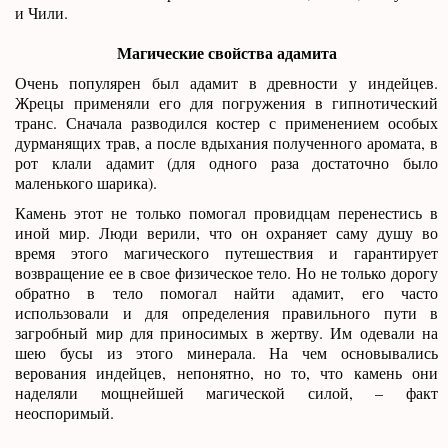
и Чили.
Магические свойства адамита
Очень популярен был адамит в древности у индейцев.
Жрецы применяли его для погружения в гипнотический
транс. Сначала разводился костер с применением особых
дурманящих трав, а после вдыхания полученного аромата, в
рот клали адамит (для одного раза достаточно было
маленького шарика).
Камень этот не только помогал провидцам перенестись в
иной мир. Люди верили, что он охраняет саму душу во
время этого магического путешествия и гарантирует
возвращение ее в свое физическое тело. Но не только дорогу
обратно в тело помогал найти адамит, его часто
использовали и для определения правильного пути в
загробный мир для приносимых в жертву. Им одевали на
шею бусы из этого минерала. На чем основывались
верования индейцев, непонятно, но то, что камень они
наделяли мощнейшей магической силой, – факт
неоспоримый.