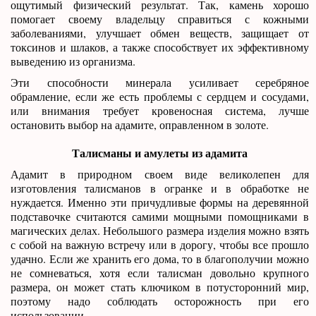
ощутимый физический результат. Так, камень хорошо
помогает своему владельцу справиться с кожными
заболеваниями, улучшает обмен веществ, защищает от
токсинов и шлаков, а также способствует их эффективному
выведению из организма.
Эти способности минерала усиливает серебряное
обрамление, если же есть проблемы с сердцем и сосудами,
или внимания требует кровеносная система, лучше
остановить выбор на адамите, оправленном в золоте.
Талисманы и амулеты из адамита
Адамит в природном своем виде великолепен для
изготовления талисманов в огранке и в обработке не
нуждается. Именно эти причудливые формы на деревянной
подставочке считаются самими мощными помощниками в
магических делах. Небольшого размера изделия можно взять
с собой на важную встречу или в дорогу, чтобы все прошло
удачно. Если же хранить его дома, то в благополучии можно
не сомневаться, хотя если талисман довольно крупного
размера, он может стать ключиком в потусторонний мир,
поэтому надо соблюдать осторожность при его
использовании.