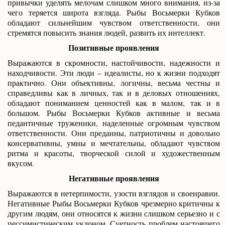
привычки уделять мелочам слишком много внимания, из-за
чего теряется широта взгляда. Рыбы Восьмерки Кубков
обладают сильнейшим чувством ответственности, они
стремятся повысить знания людей, развить их интеллект.
Позитивные проявления
Выражаются в скромности, настойчивости, надежности и
находчивости. Эти люди – идеалисты, но к жизни подходят
практично. Они объективны, логичны, весьма честны и
справедливы как в личных, так и в деловых отношениях,
обладают пониманием ценностей как в малом, так и в
большом. Рыбы Восьмерки Кубков активные и весьма
педантичные труженики, наделенные огромным чувством
ответственности. Они преданны, патриотичны и довольно
консервативны, умны и мечтательны, обладают чувством
ритма и красоты, творческой силой и художественным
вкусом.
Негативные проявления
Выражаются в нетерпимости, узости взглядов и своенравии.
Негативные Рыбы Восьмерки Кубков чрезмерно критичны к
другим людям, они относятся к жизни слишком серьезно и с
пессимистическим уклоном. Суетность проблем настоящего