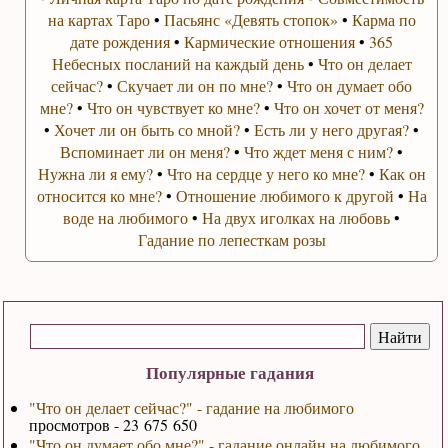
на картах Таро
•
Пасьянс «Девять стопок»
•
Карма по
дате рождения
•
Кармические отношения
•
365
Небесных посланий на каждый день
•
Что он делает
сейчас?
•
Скучает ли он по мне?
•
Что он думает обо
мне?
•
Что он чувствует ко мне?
•
Что он хочет от меня?
•
Хочет ли он быть со мной?
•
Есть ли у него другая?
•
Вспоминает ли он меня?
•
Что ждет меня с ним?
•
Нужна ли я ему?
•
Что на сердце у него ко мне?
•
Как он
относится ко мне?
•
Отношение любимого к другой
•
На
воде на любимого
•
На двух иголках на любовь
•
Гадание по лепесткам розы
Популярные гадания
"Что он делает сейчас?" - гадание на любимого
просмотров - 23 675 650
"Что он думает обо мне?" - гадание онлайн на любимого