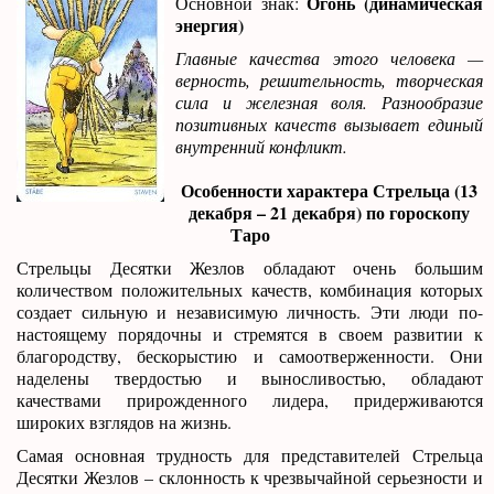
Огонь (динамическая
Основной знак:
энергия)
Главные качества этого человека —
верность, решительность, творческая
сила и железная воля. Разнообразие
позитивных качеств вызывает единый
внутренний конфликт.
Особенности характера Стрельца (13
декабря – 21 декабря) по гороскопу
Таро
Стрельцы Десятки Жезлов обладают очень большим
количеством положительных качеств, комбинация которых
создает сильную и независимую личность. Эти люди по-
настоящему порядочны и стремятся в своем развитии к
благородству, бескорыстию и самоотверженности. Они
наделены твердостью и выносливостью, обладают
качествами прирожденного лидера, придерживаются
широких взглядов на жизнь.
Самая основная трудность для представителей Стрельца
Десятки Жезлов – склонность к чрезвычайной серьезности и