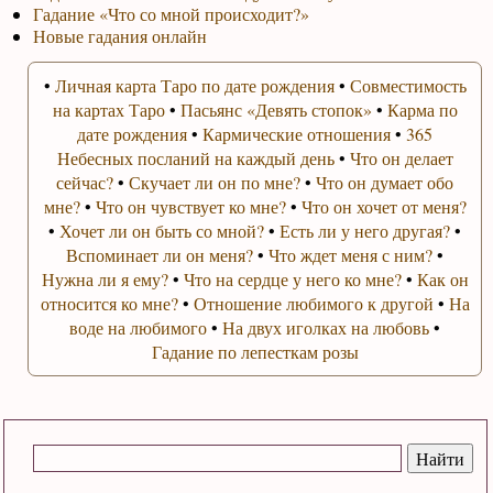
Гадание «Что со мной происходит?»
Новые гадания онлайн
•
Личная карта Таро по дате рождения
•
Совместимость
на картах Таро
•
Пасьянс «Девять стопок»
•
Карма по
дате рождения
•
Кармические отношения
•
365
Небесных посланий на каждый день
•
Что он делает
сейчас?
•
Скучает ли он по мне?
•
Что он думает обо
мне?
•
Что он чувствует ко мне?
•
Что он хочет от меня?
•
Хочет ли он быть со мной?
•
Есть ли у него другая?
•
Вспоминает ли он меня?
•
Что ждет меня с ним?
•
Нужна ли я ему?
•
Что на сердце у него ко мне?
•
Как он
относится ко мне?
•
Отношение любимого к другой
•
На
воде на любимого
•
На двух иголках на любовь
•
Гадание по лепесткам розы