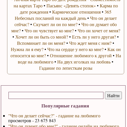
на картах Таро
•
Пасьянс «Девять стопок»
•
Карма по
дате рождения
•
Кармические отношения
•
365
Небесных посланий на каждый день
•
Что он делает
сейчас?
•
Скучает ли он по мне?
•
Что он думает обо
мне?
•
Что он чувствует ко мне?
•
Что он хочет от меня?
•
Хочет ли он быть со мной?
•
Есть ли у него другая?
•
Вспоминает ли он меня?
•
Что ждет меня с ним?
•
Нужна ли я ему?
•
Что на сердце у него ко мне?
•
Как он
относится ко мне?
•
Отношение любимого к другой
•
На
воде на любимого
•
На двух иголках на любовь
•
Гадание по лепесткам розы
Популярные гадания
"Что он делает сейчас?" - гадание на любимого
просмотров - 23 675 843
"Что он думает обо мне?" - гадание онлайн на любимого