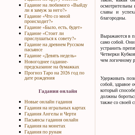
Гадание на любимого «Выйду
осмотрительны 
ли я замуж за него?»
славы и успех
Гадание «Что со мной
благородны.
происходит?»
Гадание «Было, есть, будет»
Гадание «Стоит ли
Выражаются в па
прислушаться к совету?»
само собой. Они
Гадание на древнем Русском
устранить препя
пасьянсе
Четверки Кубков
Гадание «Девять недель»
чем логичному р
Новогоднее гадание-
предсказание на бумажках
Прогноз Таро на 2026 год по
дате рождения
Удерживать поз
собой, здравое 
который способе
Гадания онлайн
должны боротьс
Новые онлайн гадания
также со своей 
Гадания на игральных картах
Гадания Ангелы и Черти
Пасьянсы гадания онлайн
Гадания на монетах
Гадания по рунам