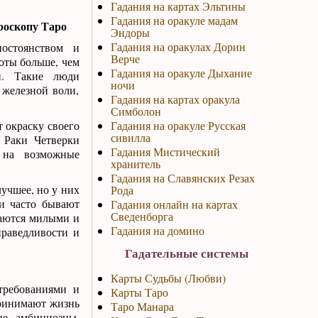
Гадания на картах Эльтины
Гадания на оракуле мадам
ороскопу Таро
Эндоры
Гадания на оракулах Дорин
остоянством и
Верче
оты больше, чем
Гадания на оракуле Дыхание
и. Такие люди
ночи
 железной воли,
Гадания на картах оракула
Симболон
 окраску своего
Гадания на оракуле Русская
сивилла
 Раки Четверки
Гадания Мистический
 на возможные
хранитель
Гадания на Славянских Резах
лучшее, но у них
Рода
ни часто бывают
Гадания онлайн на картах
Сведенборга
таются милыми и
Гадания на домино
праведливости и
Гадательные системы
Карты Судьбы (Любви)
требованиями и
Карты Таро
принимают жизнь
Таро Манара
 не амбициозны,