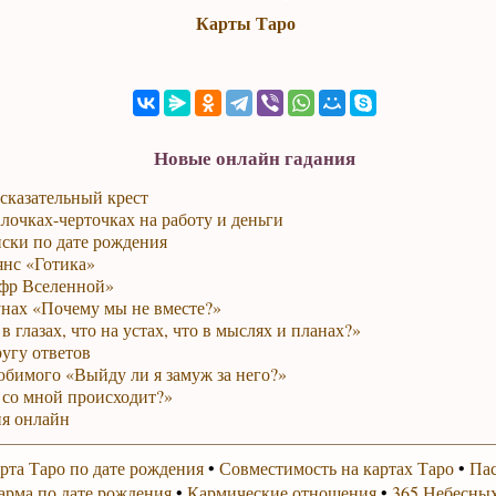
Карты Таро
Новые онлайн гадания
сказательный крест
лочках-черточках на работу и деньги
ски по дате рождения
янс «Готика»
фр Вселенной»
унах «Почему мы не вместе?»
в глазах, что на устах, что в мыслях и планах?»
ругу ответов
юбимого «Выйду ли я замуж за него?»
 со мной происходит?»
я онлайн
рта Таро по дате рождения
•
Совместимость на картах Таро
•
Пас
арма по дате рождения
•
Кармические отношения
•
365 Небесных