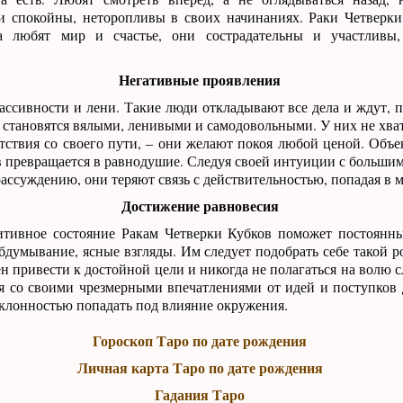
и спокойны, неторопливы в своих начинаниях. Раки Четверк
а любят мир и счастье, они сострадательны и участливы
Негативные проявления
ссивности и лени. Такие люди откладывают все дела и ждут, п
 становятся вялыми, ленивыми и самодовольными. У них не хват
тствия со своего пути, – они желают покоя любой ценой. Объе
 превращается в равнодушие. Следуя своей интуиции с большим
ассуждению, они теряют связь с действительностью, попадая в 
Достижение равновесия
итивное состояние Ракам Четверки Кубков поможет постоянн
обдумывание, ясные взгляды. Им следует подобрать себе такой р
н привести к достойной цели и никогда не полагаться на волю 
я со своими чрезмерными впечатлениями от идей и поступков 
склонностью попадать под влияние окружения.
Гороскоп Таро по дате рождения
Личная карта Таро по дате рождения
Гадания Таро