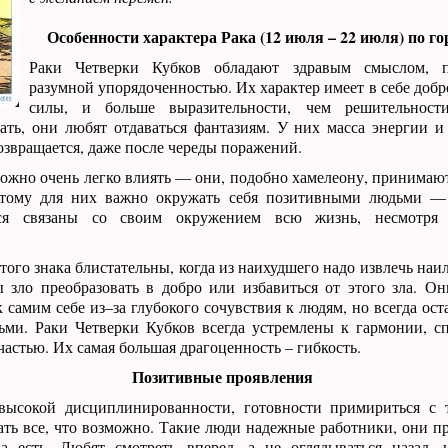
Особенности характера Рака (12 июля – 22 июля) по г
Раки Четверки Кубков обладают здравым смыслом, п
разумной упорядоченностью. Их характер имеет в себе добр
силы, и больше выразительности, чем решительност
ать, они любят отдаваться фантазиям. У них масса энергии и
возвращается, даже после череды поражений.
ожно очень легко влиять — они, подобно хамелеону, принимают
этому для них важно окружать себя позитивными людьми —
ся связаны со своим окружением всю жизнь, несмотря
того знака блистательны, когда из наихудшего надо извлечь наи
ы зло преобразовать в добро или избавиться от этого зла. О
 самим себе из–за глубокого сочувствия к людям, но всегда ос
ми. Раки Четверки Кубков всегда устремлены к гармонии, с
частью. Их самая большая драгоценность – гибкость.
Позитивные проявления
ысокой дисциплинированности, готовности примириться с 
ать все, что возможно. Такие люди надежные работники, они 
на есть. Любят смотреть вперед, а не оглядываться назад,