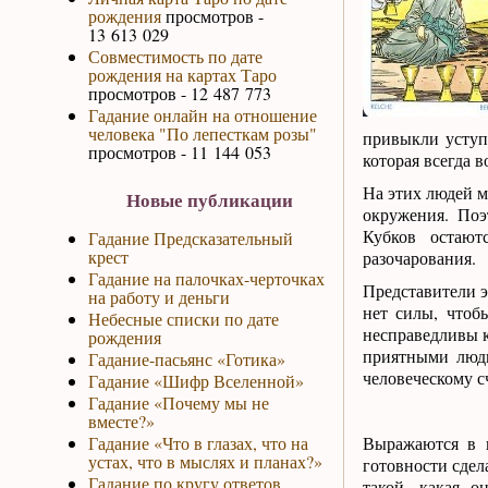
рождения
просмотров -
13 613 029
Совместимость по дате
рождения на картах Таро
просмотров - 12 487 773
Гадание онлайн на отношение
человека "По лепесткам розы"
привыкли уступ
просмотров - 11 144 053
которая всегда 
На этих людей м
Новые публикации
окружения. По
Кубков остают
Гадание Предсказательный
крест
разочарования.
Гадание на палочках-черточках
Представители э
на работу и деньги
нет силы, чтоб
Небесные списки по дате
несправедливы к
рождения
приятными людь
Гадание-пасьянс «Готика»
человеческому с
Гадание «Шифр Вселенной»
Гадание «Почему мы не
вместе?»
Гадание «Что в глазах, что на
Выражаются в в
устах, что в мыслях и планах?»
готовности сдел
Гадание по кругу ответов
такой, какая о