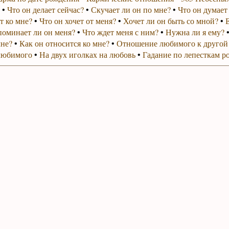
•
Что он делает сейчас?
•
Скучает ли он по мне?
•
Что он думает
т ко мне?
•
Что он хочет от меня?
•
Хочет ли он быть со мной?
•
поминает ли он меня?
•
Что ждет меня с ним?
•
Нужна ли я ему?
мне?
•
Как он относится ко мне?
•
Отношение любимого к другой
любимого
•
На двух иголках на любовь
•
Гадание по лепесткам р