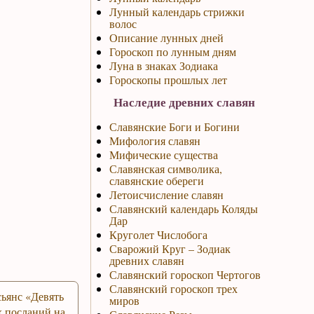
Лунный календарь стрижки
волос
Описание лунных дней
Гороскоп по лунным дням
Луна в знаках Зодиака
Гороскопы прошлых лет
Наследие древних славян
Славянские Боги и Богини
Мифология славян
Мифические существа
Славянская символика,
славянские обереги
Летоисчисление славян
Славянский календарь Коляды
Дар
Круголет Числобога
Сварожий Круг – Зодиак
древних славян
Славянский гороскоп Чертогов
Славянский гороскоп трех
ьянс «Девять
миров
 посланий на