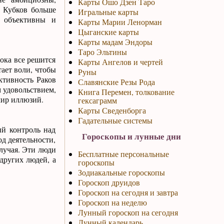
Карты Ошо Дзен Таро
и Кубков больше
Игральные карты
, объективны и
Карты Марии Ленорман
Цыганские карты
Карты мадам Эндоры
Таро Эльтины
ока все решится
Карты Ангелов и чертей
ает воли, чтобы
Руны
ктивность Раков
Славянские Резы Рода
 удовольствием,
Книга Перемен, толкование
мир иллюзий.
гексаграмм
Карты Сведенборга
Гадательные системы
ый контроль над
Гороскопы и лунные дни
од деятельности,
случая. Эти люди
Бесплатные персональные
других людей, а
гороскопы
Зодиакальные гороскопы
Гороскоп друидов
Гороскоп на сегодня и завтра
Гороскоп на неделю
Лунный гороскоп на сегодня
Лунный календарь