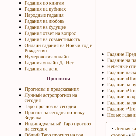
Гадания по книгам
Гадания на кубиках
Народные гадания
Гадания на любовь
Гадания на будущее
Гадания ответ на вопрос
Гадания на совместимость
Онлайн гадания на Новый год и
Рождество
Гадание Пред
Нумерология онлайн
Гадание на па
Гадания онлайн Да Нет
Небесные спи
Гадания на день
Гадание-пась
Прогнозы
Гадание «Ши
Гадание на р
Прогнозы и предсказания
Гадание «Что 
Лунный астропрогноз на
Гадание по к
сегодня
Гадание на л
Таро прогноз на сегодня
Гадание «Что
Прогноз на сегодня по знаку
Новые гадани
Зодиака
Индивидуальный Таро прогноз
•
Личная ка
на сегодня
Общий Таро прогноз на год
стопок»
•
К