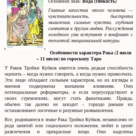
Вода (гибкость)
Основной знак:
Главные качества этого человека —
чувствительность, быстрота
мышления, сильные чувства, глубокая
симпатия к другим людям. Рассуждения
холодного ума вступают в конфликт с
теплотой эмоциональной натуры.
Особенности характера Рака (2 июля
– 11 июля) по гороскопу Таро
У Раков Тройки Кубков имеется очень редкая способность
оценить – когда нужно говорить, а когда нужно промолчать.
Эти люди обладают сильным характером, но их взгляды и
мнения подвержены внешним влияниям. Они
потенциальные реформаторы, и если переусердствуют в
своих стремлениях, могут стать фанатиками. Правда,
обычно так далеко не заходит – гораздо раньше их
останавливают логичные и разумные размышления.
Все, родившиеся в знаке Рака Тройки Кубков, независимо от
рода занятий или социального положения, любят и ценят
развлечения и прекрасные вещи. Они наделены