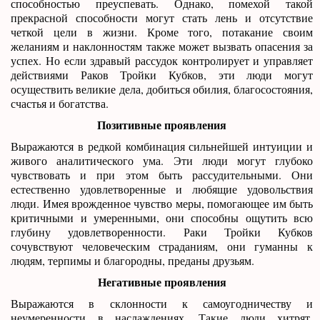
способностью преуспевать. Однако, помехой такой
прекрасной способности могут стать лень и отсутствие
четкой цели в жизни. Кроме того, потакание своим
желаниям и наклонностям также может вызвать опасения за
успех. Но если здравый рассудок контролирует и управляет
действиями Раков Тройки Кубков, эти люди могут
осуществить великие дела, добиться обилия, благосостояния,
счастья и богатства.
Позитивные проявления
Выражаются в редкой комбинация сильнейшей интуиции и
живого аналитического ума. Эти люди могут глубоко
чувствовать и при этом быть рассудительными. Они
естественно удовлетворенные и любящие удовольствия
люди. Имея врожденное чувство меры, помогающее им быть
критичными и умеренными, они способны ощутить всю
глубину удовлетворенности. Раки Тройки Кубков
сочувствуют человеческим страданиям, они гуманны к
людям, терпимы и благородны, преданы друзьям.
Негативные проявления
Выражаются в склонности к самоугодничеству и
неумеренности в наслаждениях. Такие люди хитрят,