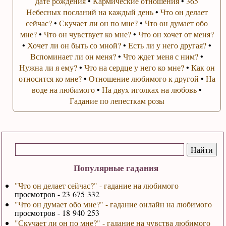
дате рождения
•
Кармические отношения
•
365
Небесных посланий на каждый день
•
Что он делает
сейчас?
•
Скучает ли он по мне?
•
Что он думает обо
мне?
•
Что он чувствует ко мне?
•
Что он хочет от меня?
•
Хочет ли он быть со мной?
•
Есть ли у него другая?
•
Вспоминает ли он меня?
•
Что ждет меня с ним?
•
Нужна ли я ему?
•
Что на сердце у него ко мне?
•
Как он
относится ко мне?
•
Отношение любимого к другой
•
На
воде на любимого
•
На двух иголках на любовь
•
Гадание по лепесткам розы
Популярные гадания
"Что он делает сейчас?" - гадание на любимого
просмотров - 23 675 332
"Что он думает обо мне?" - гадание онлайн на любимого
просмотров - 18 940 253
"Скучает ли он по мне?" - гадание на чувства любимого