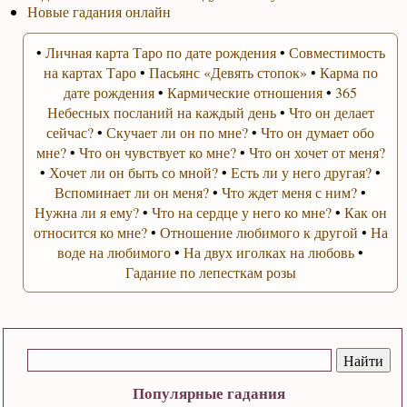
Новые гадания онлайн
•
Личная карта Таро по дате рождения
•
Совместимость
на картах Таро
•
Пасьянс «Девять стопок»
•
Карма по
дате рождения
•
Кармические отношения
•
365
Небесных посланий на каждый день
•
Что он делает
сейчас?
•
Скучает ли он по мне?
•
Что он думает обо
мне?
•
Что он чувствует ко мне?
•
Что он хочет от меня?
•
Хочет ли он быть со мной?
•
Есть ли у него другая?
•
Вспоминает ли он меня?
•
Что ждет меня с ним?
•
Нужна ли я ему?
•
Что на сердце у него ко мне?
•
Как он
относится ко мне?
•
Отношение любимого к другой
•
На
воде на любимого
•
На двух иголках на любовь
•
Гадание по лепесткам розы
Популярные гадания