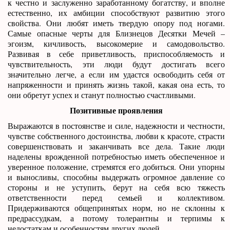
к честно и заслуженно заработанному богатству, и вполне
естественно, их амбиции способствуют развитию этого
свойства. Они любят иметь твердую опору под ногами.
Самые опасные черты для Близнецов Десятки Мечей –
эгоизм, кичливость, высокомерие и самодовольство.
Развивая в себе приветливость, приспособляемость и
чувствительность, эти люди будут достигать всего
значительно легче, а если им удастся освободить себя от
напряженности и принять жизнь такой, какая она есть, то
они обретут успех и станут полностью счастливыми.
Позитивные проявления
Выражаются в постоянстве и силе, надежности и честности,
чувстве собственного достоинства, любви к красоте, страсти
совершенствовать и заканчивать все дела. Такие люди
наделены врожденной потребностью иметь обеспеченное и
уверенное положение, стремятся его добиться. Они упорны
и выносливы, способны выдержать огромное давление со
стороны и не уступить, берут на себя всю тяжесть
ответственности перед семьей и коллективом.
Придерживаются общепринятых норм, но не склонны к
предрассудкам, а потому толерантны и терпимы к
недостаткам и особенностям других людей.