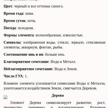
Цвет
: черный и все оттенки синего.
Время года
: зима.
Время суток
: ночь.
Погода
: холодная.
Формы элемента
: волнообразные, извилистые.
Символы
: изображения воды, стекло, зеркало, стеклянные
элементы, аквариум, фонтан, рыбы.
Соотношение инь и ян
: больше инь.
Благоприятное сочетание
: Вода и Металл.
Неблагоприятное сочетание
: Вода и Земля.
Число ГУА
: 1.
Влияние элемента усиливается символами Воды и Металла,
уничтожается воздействием Земли, смягчается Деревом.
Дерево
Элемент Дерева символизирует развитие, рост,
творчество, перемены и вскармливание. Разумное