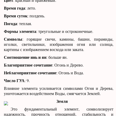
Цвет
: красный и оранжевый.
Время года
: лето.
Время суток
: полдень.
Погода
: теплая.
Формы элемента
: треугольные и остроконечные.
Символы
: горящие свечи, камины, башни, пирамиды,
иголки, светильники, изображения огня или солнца,
картины с изображением восхода или заката.
Соотношение инь и ян
: больше ян.
Благоприятное сочетание
: Огонь и Дерево.
Неблагоприятное сочетание
: Огонь и Вода.
Число ГУА
: 9.
Влияние элемента усиливается символами Огня и Дерева,
уничтожается воздействием Воды, смягчается Землей.
Земля
Это фундаментальный элемент, символизирует
надежность, прочность отношений, стабильность и