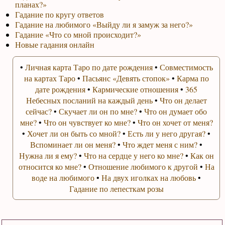
планах?»
Гадание по кругу ответов
Гадание на любимого «Выйду ли я замуж за него?»
Гадание «Что со мной происходит?»
Новые гадания онлайн
•
Личная карта Таро по дате рождения
•
Совместимость
на картах Таро
•
Пасьянс «Девять стопок»
•
Карма по
дате рождения
•
Кармические отношения
•
365
Небесных посланий на каждый день
•
Что он делает
сейчас?
•
Скучает ли он по мне?
•
Что он думает обо
мне?
•
Что он чувствует ко мне?
•
Что он хочет от меня?
•
Хочет ли он быть со мной?
•
Есть ли у него другая?
•
Вспоминает ли он меня?
•
Что ждет меня с ним?
•
Нужна ли я ему?
•
Что на сердце у него ко мне?
•
Как он
относится ко мне?
•
Отношение любимого к другой
•
На
воде на любимого
•
На двух иголках на любовь
•
Гадание по лепесткам розы