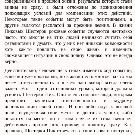
совершенными в прошлой жизни, результаты которых стали
видны не сразу, а были отложены до возникновения
подходящих условий для компенсации этих действий.
Некоторые такие события могут быть позитивными, а
другие являются расплатой за прежние деяния. В жизни
Пиковых Шестерок роковые события случаются настолько
часто, что многие из этих людей начинают считать себя
фаталистами и думать, что у них нет никакой возможности
хоть как-то повлиять на свою жизнь и изменить
сложившиеся ситуации в свою пользу. Однако, это не всегда
верно.
Действительно, человек не в силах изменить ход событий,
если они уже произошли, но в жизни есть многое, за что мы
несем ответственность и в чем наш выбор всегда очень
важен. Это — один из основных уроков, который должны
усвоить Шестерки Пик. Они очень сильные люди, которым
предстоит научиться ответственности и мудрому
использованию своей силы. И они либо идут к высшей
цели, осуществляя свои мечты и достигая успеха, либо
остаются на месте, но в этом случае их сила начинает
действовать против них, приводя к полному краху. Как
правило, Шестерки Пик отвечают за свои слова и поступки,