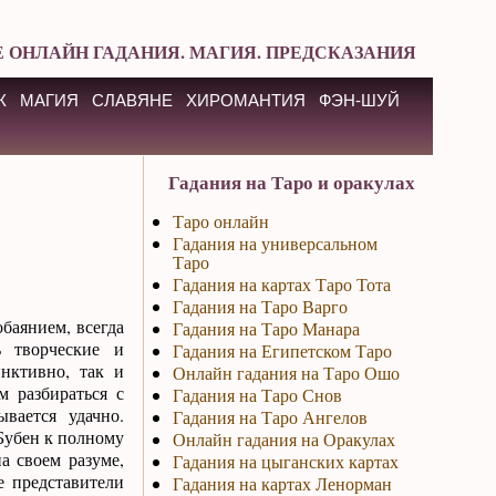
 ОНЛАЙН ГАДАНИЯ. МАГИЯ. ПРЕДСКАЗАНИЯ
К
МАГИЯ
СЛАВЯНЕ
ХИРОМАНТИЯ
ФЭН-ШУЙ
Гадания на Таро и оракулах
Таро онлайн
Гадания на универсальном
Таро
Гадания на картах Таро Тота
Гадания на Таро Варго
баянием, всегда
Гадания на Таро Манара
 творческие и
Гадания на Египетском Таро
нктивно, так и
Онлайн гадания на Таро Ошо
м разбираться с
Гадания на Таро Снов
вается удачно.
Гадания на Таро Ангелов
Бубен к полному
Онлайн гадания на Оракулах
а своем разуме,
Гадания на цыганских картах
е представители
Гадания на картах Ленорман