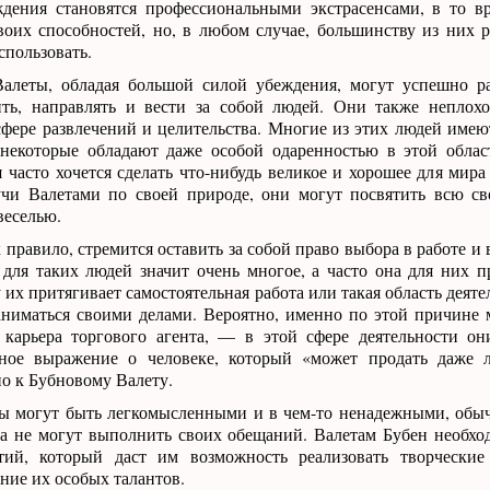
дения становятся профессиональными экстрасенсами, в то в
воих способностей, но, в любом случае, большинству из них 
спользовать.
алеты, обладая большой силой убеждения, могут успешно ра
ть, направлять и вести за собой людей. Они также неплохо
фере развлечений и целительства. Многие из этих людей имею
 некоторые обладают даже особой одаренностью в этой обла
часто хочется сделать что-нибудь великое и хорошее для мир
учи Валетами по своей природе, они могут посвятить всю с
веселью.
к правило, стремится оставить за собой право выбора в работе и
для таких людей значит очень многое, а часто она для них п
их притягивает самостоятельная работа или такая область деяте
аниматься своими делами. Вероятно, именно по этой причине
 карьера торгового агента, — в этой сфере деятельности о
тное выражение о человеке, который «может продать даже л
о к Бубновому Валету.
ы могут быть легкомысленными и в чем-то ненадежными, обы
да не могут выполнить своих обещаний. Валетам Бубен необхо
тий, который даст им возможность реализовать творческие
ние их особых талантов.