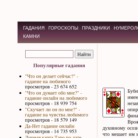
ГАДАНИЯ
ГОРОСКОПЫ
ПРАЗДНИКИ
НУМЕРОЛ
КАМНИ
Популярные гадания
"Что он делает сейчас?" -
гадание на любимого
просмотров - 23 674 652
Бубн
"Что он думает обо мне?" -
имею
гадание онлайн на любимого
просмотров - 18 939 754
неза
"Скучает ли он по мне?" -
опир
гадание на чувства любимого
фина
просмотров - 18 579 149
Врож
Да-Нет гадание онлайн
духовному осозн
просмотров - 14 735 953
что мешает им 
Личная карта Таро по дате