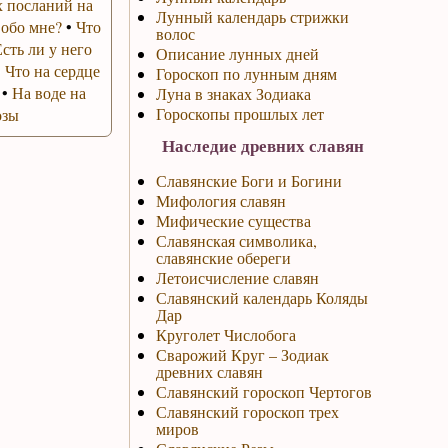
 посланий на
Лунный календарь стрижки
 обо мне?
•
Что
волос
Есть ли у него
Описание лунных дней
•
Что на сердце
Гороскоп по лунным дням
•
На воде на
Луна в знаках Зодиака
Гороскопы прошлых лет
озы
Наследие древних славян
Славянские Боги и Богини
Мифология славян
Мифические существа
Славянская символика,
славянские обереги
Летоисчисление славян
Славянский календарь Коляды
Дар
Круголет Числобога
Сварожий Круг – Зодиак
древних славян
Славянский гороскоп Чертогов
Славянский гороскоп трех
миров