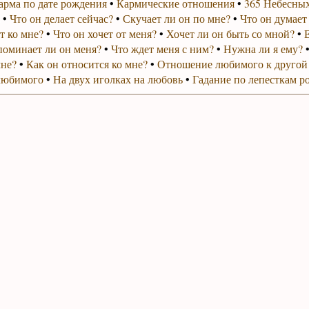
арма по дате рождения
•
Кармические отношения
•
365 Небесных
•
Что он делает сейчас?
•
Скучает ли он по мне?
•
Что он думает
т ко мне?
•
Что он хочет от меня?
•
Хочет ли он быть со мной?
•
поминает ли он меня?
•
Что ждет меня с ним?
•
Нужна ли я ему?
мне?
•
Как он относится ко мне?
•
Отношение любимого к другой
любимого
•
На двух иголках на любовь
•
Гадание по лепесткам р