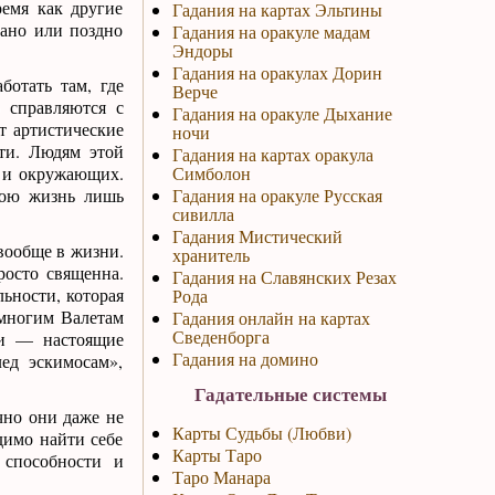
ремя как другие
Гадания на картах Эльтины
рано или поздно
Гадания на оракуле мадам
Эндоры
Гадания на оракулах Дорин
ботать там, где
Верче
 справляются с
Гадания на оракуле Дыхание
т артистические
ночи
сти. Людям этой
Гадания на картах оракула
а и окружающих.
Симболон
вою жизнь лишь
Гадания на оракуле Русская
сивилла
Гадания Мистический
 вообще в жизни.
хранитель
росто священна.
Гадания на Славянских Резах
льности, которая
Рода
 многим Валетам
Гадания онлайн на картах
Сведенборга
ни — настоящие
Гадания на домино
ед эскимосам»,
Гадательные системы
чно они даже не
Карты Судьбы (Любви)
димо найти себе
Карты Таро
 способности и
Таро Манара