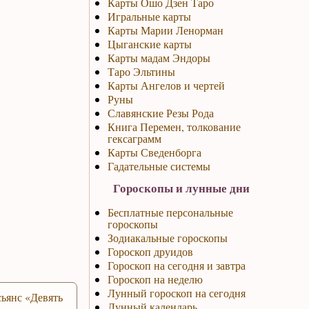
Карты Ошо Дзен Таро
Игральные карты
Карты Марии Ленорман
Цыганские карты
Карты мадам Эндоры
Таро Эльтины
Карты Ангелов и чертей
Руны
Славянские Резы Рода
Книга Перемен, толкование
гексаграмм
Карты Сведенборга
Гадательные системы
Гороскопы и лунные дни
Бесплатные персональные
гороскопы
Зодиакальные гороскопы
Гороскоп друидов
Гороскоп на сегодня и завтра
Гороскоп на неделю
Лунный гороскоп на сегодня
ьянс «Девять
Лунный календарь