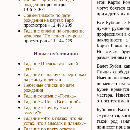
этой Карты Рож
рождения
просмотров -
могут бояться с
13 613 304
приходится их и
Совместимость по дате
рождения на картах Таро
Все Бубновые В
просмотров - 12 488 205
нужно руководи
Гадание онлайн на отношение
профессиями в с
человека "По лепесткам розы"
наклонности, а
просмотров - 11 144 229
Карты Рождения 
Но все же, буд
Новые публикации
развлечениям и 
Гадание Предсказательный
Валет Бубен, ка
крест
Личная свобода 
Гадание на палочках-черточках
Именно поэтому 
на работу и деньги
не мешает им з
Небесные списки по дате
Бубен нравится
рождения
мастера. Извес
Гадание-пасьянс «Готика»
относится именн
Гадание «Шифр Вселенной»
Гадание «Почему мы не
Бубновые Валет
вместе?»
смущаются, ког
Гадание «Что в глазах, что на
такой род заня
устах, что в мыслях и планах?»
принесет призна
Гадание по кругу ответов