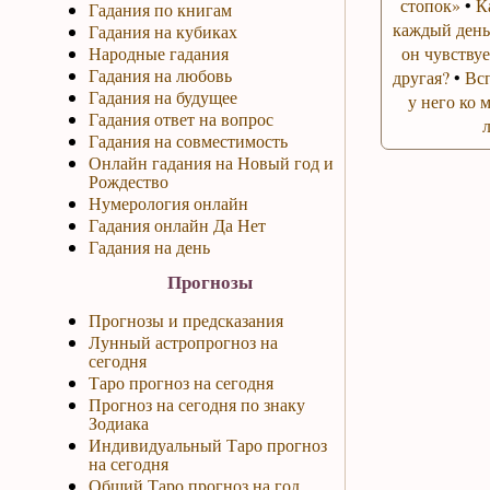
стопок»
•
К
Гадания по книгам
каждый день
Гадания на кубиках
Народные гадания
он чувствуе
Гадания на любовь
другая?
•
Вс
Гадания на будущее
у него ко 
Гадания ответ на вопрос
Гадания на совместимость
Онлайн гадания на Новый год и
Рождество
Нумерология онлайн
Гадания онлайн Да Нет
Гадания на день
Прогнозы
Прогнозы и предсказания
Лунный астропрогноз на
сегодня
Таро прогноз на сегодня
Прогноз на сегодня по знаку
Зодиака
Индивидуальный Таро прогноз
на сегодня
Общий Таро прогноз на год