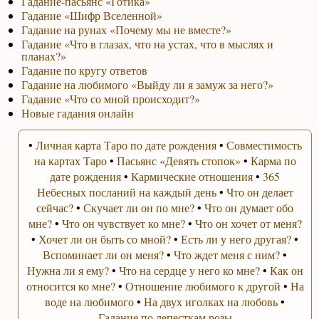
Гадание-пасьянс «Готика»
Гадание «Шифр Вселенной»
Гадание на рунах «Почему мы не вместе?»
Гадание «Что в глазах, что на устах, что в мыслях и
планах?»
Гадание по кругу ответов
Гадание на любимого «Выйду ли я замуж за него?»
Гадание «Что со мной происходит?»
Новые гадания онлайн
•
Личная карта Таро по дате рождения
•
Совместимость
на картах Таро
•
Пасьянс «Девять стопок»
•
Карма по
дате рождения
•
Кармические отношения
•
365
Небесных посланий на каждый день
•
Что он делает
сейчас?
•
Скучает ли он по мне?
•
Что он думает обо
мне?
•
Что он чувствует ко мне?
•
Что он хочет от меня?
•
Хочет ли он быть со мной?
•
Есть ли у него другая?
•
Вспоминает ли он меня?
•
Что ждет меня с ним?
•
Нужна ли я ему?
•
Что на сердце у него ко мне?
•
Как он
относится ко мне?
•
Отношение любимого к другой
•
На
воде на любимого
•
На двух иголках на любовь
•
Гадание по лепесткам розы