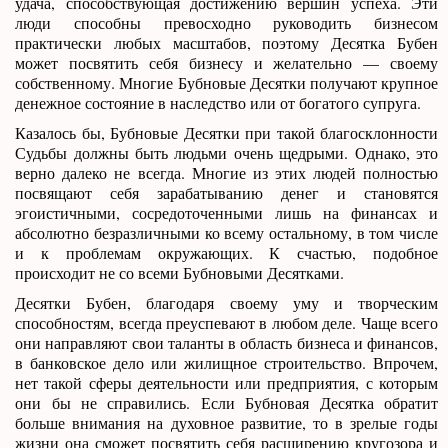
удача, способствующая достижению вершин успеха. Эти
люди способны превосходно руководить бизнесом
практически любых масштабов, поэтому Десятка Бубен
может посвятить себя бизнесу и желательно — своему
собственному. Многие Бубновые Десятки получают крупное
денежное состояние в наследство или от богатого супруга.
Казалось бы, Бубновые Десятки при такой благосклонности
Судьбы должны быть людьми очень щедрыми. Однако, это
верно далеко не всегда. Многие из этих людей полностью
посвящают себя зарабатыванию денег и становятся
эгоистичными, сосредоточенными лишь на финансах и
абсолютно безразличными ко всему остальному, в том числе
и к проблемам окружающих. К счастью, подобное
происходит не со всеми Бубновыми Десятками.
Десятки Бубен, благодаря своему уму и творческим
способностям, всегда преуспевают в любом деле. Чаще всего
они направляют свои таланты в область бизнеса и финансов,
в банковское дело или жилищное строительство. Впрочем,
нет такой сферы деятельности или предприятия, с которым
они бы не справились. Если Бубновая Десятка обратит
больше внимания на духовное развитие, то в зрелые годы
жизни она сможет посвятить себя расширению кругозора и