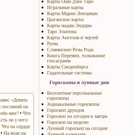
Карты Ошо Дзен Таро
Игральные карты
Карты Марии Ленорман
Цыганские карты
Карты мадам Эндоры
Таро Эльтины
Карты Ангелов и чертей
Руны
Славянские Резы Рода
Книга Перемен, толкование
гексаграмм
Карты Сведенборга
Гадательные системы
Гороскопы и лунные дни
Бесплатные персональные
гороскопы
ьянс «Девять
Зодиакальные гороскопы
 посланий на
Гороскоп друидов
 обо мне?
•
Что
Гороскоп на сегодня и завтра
Есть ли у него
Гороскоп на неделю
•
Что на сердце
Лунный гороскоп на сегодня
•
На воде на
Лунный календарь