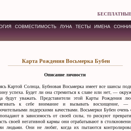
БЕСПЛАТНЫЕ
ОГИЯ
СОВМЕСТИМОСТЬ
ЛУНА
ТЕСТЫ
ИМЕНА
СОННИ
Карта Рождения Восьмерка Бубен
Описание личности
ясь Картой Солнца, Бубновая Восьмерка имеет все шансы под
ину успеха. Будет ли она стремиться к славе или нет, — окр
да будут уважать. Представители этой Карты Рождения люб
тягивать к себе внимание и вызывать восхищение, —
ючительными лидерскими качествами. Восьмерки Бубен очень 
попадают в зависимость от своей силы, то рискуют преврати
сть своей негативной кармы они отрабатывают в столкновения
ми людьми. Они не любят, когда их пытаются контролиров