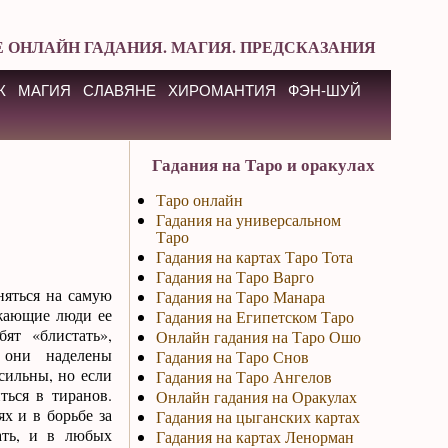
 ОНЛАЙН ГАДАНИЯ. МАГИЯ. ПРЕДСКАЗАНИЯ
К
МАГИЯ
СЛАВЯНЕ
ХИРОМАНТИЯ
ФЭН-ШУЙ
Гадания на Таро и оракулах
Таро онлайн
Гадания на универсальном
Таро
Гадания на картах Таро Тота
Гадания на Таро Варго
няться на самую
Гадания на Таро Манара
ужающие люди ее
Гадания на Египетском Таро
ят «блистать»,
Онлайн гадания на Таро Ошо
 они наделены
Гадания на Таро Снов
сильны, но если
Гадания на Таро Ангелов
ться в тиранов.
Онлайн гадания на Оракулах
х и в борьбе за
Гадания на цыганских картах
ать, и в любых
Гадания на картах Ленорман