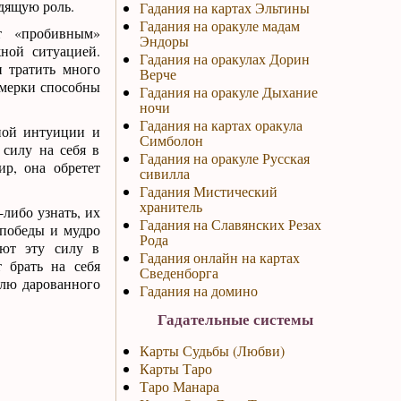
дящую роль.
Гадания на картах Эльтины
Гадания на оракуле мадам
т «пробивным»
Эндоры
ной ситуацией.
Гадания на оракулах Дорин
 тратить много
Верче
ьмерки способны
Гадания на оракуле Дыхание
ночи
Гадания на картах оракула
нной интуиции и
Симболон
 силу на себя в
Гадания на оракуле Русская
р, она обретет
сивилла
Гадания Мистический
хранитель
либо узнать, их
Гадания на Славянских Резах
 победы и мудро
Рода
уют эту силу в
Гадания онлайн на картах
 брать на себя
Сведенборга
олю дарованного
Гадания на домино
Гадательные системы
Карты Судьбы (Любви)
Карты Таро
Таро Манара