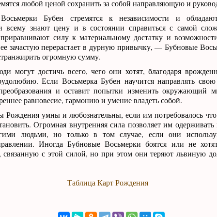
мятся любой ценой сохранить за собой направляющую и руково
 Восьмерки Бубен стремятся к независимости и обладаю
и всему знают цену и в состоянии справиться с самой слож
приравнивают силу к материальному достатку и возможности
нее зачастую перерастает в дурную привычку, — Бубновые Вос
странжирить огромную сумму.
юди могут достичь всего, чего они хотят, благодаря врожде
рудолюбию. Если Восьмерка Бубен научится направлять свою
преобразования и оставит попытки изменить окружающий ми
реннее равновесие, гармонию и умение владеть собой.
 Рождения умны и любознательны, если им потребовалось что-
тановить. Огромная внутренняя сила позволяет им одерживать
угими людьми, но только в том случае, если они использ
равлении. Иногда Бубновые Восьмерки боятся или не хотят
, связанную с этой силой, но при этом они теряют львиную д
Таблица Карт Рождения