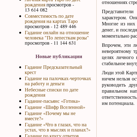
отношениях стре
рождения
просмотров -
13 614 082
Представители
Совместимость по дате
характером. Он
рождения на картах Таро
Многие из них 
просмотров - 12 489 446
денег, и послед
Гадание онлайн на отношение
моментально ра
человека "По лепесткам розы"
просмотров - 11 144 631
Впрочем, эти л
невероятному т
Новые публикации
целях личного 
стабильное внут
Гадание Предсказательный
крест
Люди этой Карты
Гадание на палочках-черточках
ничем нельзя ос
на работу и деньги
руководить др
Небесные списки по дате
правильном нап
рождения
ответственность
Гадание-пасьянс «Готика»
им потенциала.
Гадание «Шифр Вселенной»
Гадание «Почему мы не
вместе?»
Гадание «Что в глазах, что на
устах, что в мыслях и планах?»
Гадание по кругу ответов