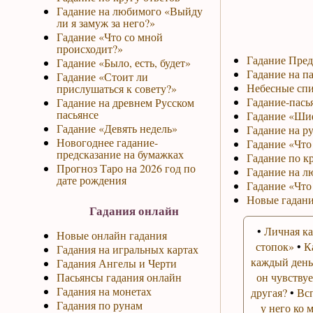
Гадание на любимого «Выйду
ли я замуж за него?»
Гадание «Что со мной
происходит?»
Гадание Пред
Гадание «Было, есть, будет»
Гадание на па
Гадание «Стоит ли
Небесные спи
прислушаться к совету?»
Гадание-пась
Гадание на древнем Русском
пасьянсе
Гадание «Ши
Гадание «Девять недель»
Гадание на р
Новогоднее гадание-
Гадание «Что 
предсказание на бумажках
Гадание по к
Прогноз Таро на 2026 год по
Гадание на л
дате рождения
Гадание «Что
Новые гадани
Гадания онлайн
•
Личная ка
Новые онлайн гадания
стопок»
•
К
Гадания на игральных картах
каждый день
Гадания Ангелы и Черти
Пасьянсы гадания онлайн
он чувствуе
Гадания на монетах
другая?
•
Вс
Гадания по рунам
у него ко 