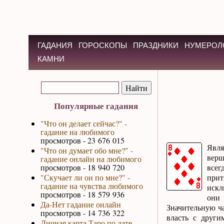
ГАДАНИЯ
ГОРОСКОПЫ
ПРАЗДНИКИ
НУМЕРОЛ
КАМНИ
Популярные гадания
"Что он делает сейчас?" -
гадание на любимого
просмотров - 23 676 015
Явля
"Что он думает обо мне?" -
верш
гадание онлайн на любимого
просмотров - 18 940 720
всег
"Скучает ли он по мне?" -
при
гадание на чувства любимого
искл
просмотров - 18 579 936
они 
Да-Нет гадание онлайн
Значительную ча
просмотров - 14 736 322
власть с други
Личная карта Таро по дате