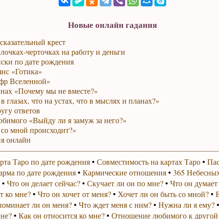
Новые онлайн гадания
сказательный крест
лочках-черточках на работу и деньги
ски по дате рождения
янс «Готика»
фр Вселенной»
унах «Почему мы не вместе?»
в глазах, что на устах, что в мыслях и планах?»
ругу ответов
юбимого «Выйду ли я замуж за него?»
 со мной происходит?»
я онлайн
рта Таро по дате рождения
•
Совместимость на картах Таро
•
Пас
арма по дате рождения
•
Кармические отношения
•
365 Небесных
•
Что он делает сейчас?
•
Скучает ли он по мне?
•
Что он думает
т ко мне?
•
Что он хочет от меня?
•
Хочет ли он быть со мной?
•
поминает ли он меня?
•
Что ждет меня с ним?
•
Нужна ли я ему?
мне?
•
Как он относится ко мне?
•
Отношение любимого к другой