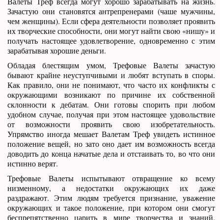
Валеты Треф всегда могут хорошо зарабатывать на жизнь.
Зачастую они становятся антрепренерами (чаше мужчины,
чем женщины). Если сфера деятельности позволяет проявить
их творческие способности, они могут найти свою «нишу» и
получать настоящее удовлетворение, одновременно с этим
зарабатывая хорошие деньги.
Обладая блестящим умом, Трефовые Валеты зачастую
бывают крайне неуступчивыми и любят вступать в споры.
Как правило, они не понимают, что часто их конфликты с
окружающими возникают по причине их собственной
склонности к дебатам. Они готовы спорить при любом
удобном случае, получая при этом настоящее удовольствие
от возможности проявить свою изобретательность.
Упрямство иногда мешает Валетам Треф увидеть истинное
положение вещей, но зато оно дает им возможность всегда
доводить до конца начатые дела и отстаивать то, во что они
истинно верят.
Трефовые Валеты испытывают отвращение ко всему
низменному, а недостатки окружающих их даже
раздражают. Этим людям требуется признание, уважение
окружающих и такое положение, при котором они смогут
беспрепятственно царить в мире творчества и знаний.