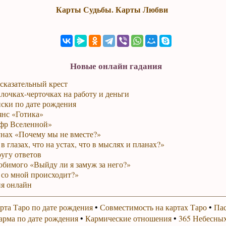
Карты Судьбы. Карты Любви
Новые онлайн гадания
сказательный крест
лочках-черточках на работу и деньги
ски по дате рождения
янс «Готика»
фр Вселенной»
унах «Почему мы не вместе?»
в глазах, что на устах, что в мыслях и планах?»
ругу ответов
юбимого «Выйду ли я замуж за него?»
 со мной происходит?»
я онлайн
рта Таро по дате рождения
•
Совместимость на картах Таро
•
Пас
арма по дате рождения
•
Кармические отношения
•
365 Небесных