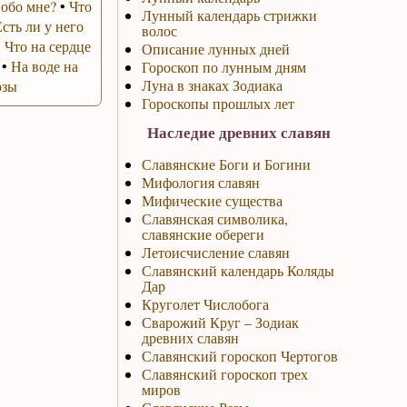
 обо мне?
•
Что
Лунный календарь стрижки
Есть ли у него
волос
•
Что на сердце
Описание лунных дней
•
На воде на
Гороскоп по лунным дням
Луна в знаках Зодиака
озы
Гороскопы прошлых лет
Наследие древних славян
Славянские Боги и Богини
Мифология славян
Мифические существа
Славянская символика,
славянские обереги
Летоисчисление славян
Славянский календарь Коляды
Дар
Круголет Числобога
Сварожий Круг – Зодиак
древних славян
Славянский гороскоп Чертогов
Славянский гороскоп трех
миров