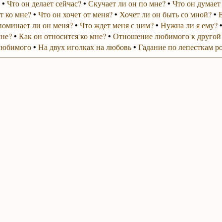
•
Что он делает сейчас?
•
Скучает ли он по мне?
•
Что он думает
т ко мне?
•
Что он хочет от меня?
•
Хочет ли он быть со мной?
•
поминает ли он меня?
•
Что ждет меня с ним?
•
Нужна ли я ему?
мне?
•
Как он относится ко мне?
•
Отношение любимого к другой
любимого
•
На двух иголках на любовь
•
Гадание по лепесткам р