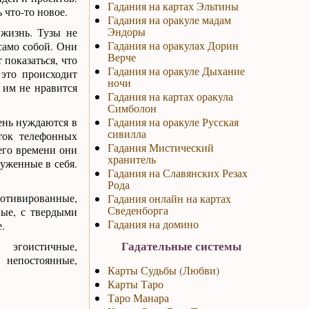
Гадания на картах Эльтины
 что-то новое.
Гадания на оракуле мадам
Эндоры
 жизнь. Тузы не
Гадания на оракулах Дорин
 само собой. Они
Верче
показаться, что
Гадания на оракуле Дыхание
 это происходит
ночи
о им не нравится
Гадания на картах оракула
Симболон
ень нуждаются в
Гадания на оракуле Русская
сивилла
ток телефонных
Гадания Мистический
его времени они
хранитель
уженные в себя.
Гадания на Славянских Резах
Рода
тивированные,
Гадания онлайн на картах
Сведенборга
ные, с твердыми
Гадания на домино
.
Гадательные системы
 эгоистичные,
непостоянные,
Карты Судьбы (Любви)
Карты Таро
Таро Манара