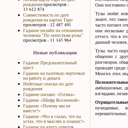
рождения
просмотров -
Они постоянно п
13 612 874
Тузы любят нов
Совместимость по дате
знают, что тако
рождения на картах Таро
просмотров - 12 487 491
часто питают от
Гадание онлайн на отношение
они несколько 
человека "По лепесткам розы"
оттого, что в э
просмотров - 11 143 964
данный человек.
Тузы, часто ощу
Новые публикации
общении с дру
разговоров, общ
Гадание Предсказательный
крест
проводят среди 
Гадание на палочках-черточках
Многих этих люд
на работу и деньги
Положительные
Небесные списки по дате
амбициозные, д
рождения
взглядами, неза
Гадание-пасьянс «Готика»
Гадание «Шифр Вселенной»
Отрицательны
Гадание «Почему мы не
нелюдимые, вы
вместе?»
нерешительные,
Гадание «Что в глазах, что на
устах, что в мыслях и планах?»
Гадание по кругу ответов