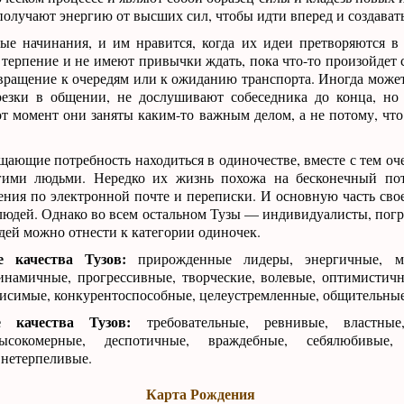
олучают энергию от высших сил, чтобы идти вперед и создавать
ые начинания, и им нравится, когда их идеи претворяются в
е терпение и не имеют привычки ждать, пока что-то произойдет
вращение к очередям или к ожиданию транспорта. Иногда может 
резки в общении, не дослушивают собеседника до конца, но
тот момент они заняты каким-то важным делом, а не потому, чт
щающие потребность находиться в одиночестве, вместе с тем оч
гими людьми. Нередко их жизнь похожа на бесконечный по
ения по электронной почте и переписки. И основную часть сво
людей. Однако во всем остальном Тузы — индивидуалисты, погр
ей можно отнести к категории одиночек.
 качества Тузов:
прирожденные лидеры, энергичные, мо
инамичные, прогрессивные, творческие, волевые, оптимистич
висимые, конкурентоспособные, целеустремленные, общительные
е качества Тузов:
требовательные, ревнивые, властные,
сокомерные, деспотичные, враждебные, себялюбивые, 
 нетерпеливые.
Карта Рождения