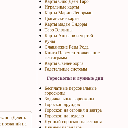
Карты Ошо Дзен Таро
Игральные карты
Карты Марии Ленорман
Цыганские карты
Карты мадам Эндоры
Таро Эльтины
Карты Ангелов и чертей
Руны
Славянские Резы Рода
Книга Перемен, толкование
гексаграмм
Карты Сведенборга
Гадательные системы
Гороскопы и лунные дни
Бесплатные персональные
гороскопы
Зодиакальные гороскопы
Гороскоп друидов
Гороскоп на сегодня и завтра
Гороскоп на неделю
ьянс «Девять
Лунный гороскоп на сегодня
 посланий на
Лунный календарь