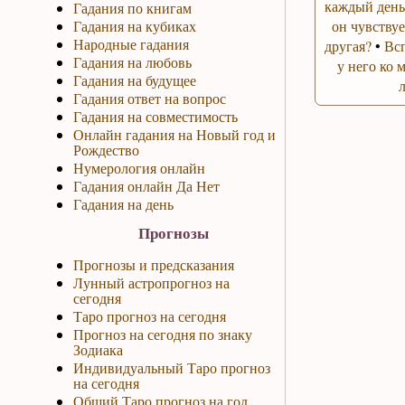
каждый день
Гадания по книгам
Гадания на кубиках
он чувствуе
Народные гадания
другая?
•
Вс
Гадания на любовь
у него ко 
Гадания на будущее
Гадания ответ на вопрос
Гадания на совместимость
Онлайн гадания на Новый год и
Рождество
Нумерология онлайн
Гадания онлайн Да Нет
Гадания на день
Прогнозы
Прогнозы и предсказания
Лунный астропрогноз на
сегодня
Таро прогноз на сегодня
Прогноз на сегодня по знаку
Зодиака
Индивидуальный Таро прогноз
на сегодня
Общий Таро прогноз на год