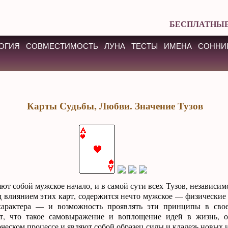
БЕСПЛАТНЫЕ
ОГИЯ
СОВМЕСТИМОСТЬ
ЛУНА
ТЕСТЫ
ИМЕНА
СОННИ
Карты Судьбы, Любви. Значение Тузов
ют собой мужское начало, и в самой сути всех Тузов, независим
 влиянием этих карт, содержится нечто мужское — физические 
характера — и возможность проявлять эти принципы в сво
т, что такое самовыражение и воплощение идей в жизнь, о
ческом процессе и являют собой образец силы и кладезь новых 