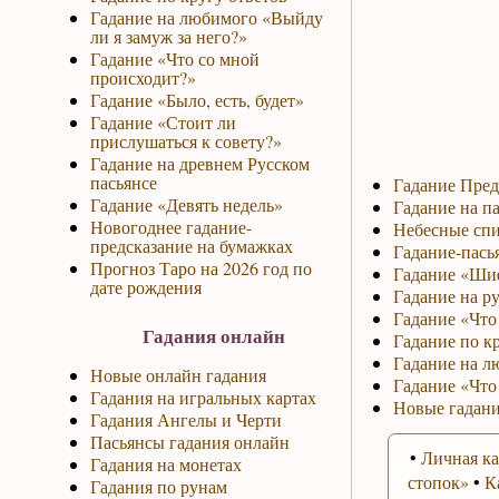
Гадание на любимого «Выйду
ли я замуж за него?»
Гадание «Что со мной
происходит?»
Гадание «Было, есть, будет»
Гадание «Стоит ли
прислушаться к совету?»
Гадание на древнем Русском
пасьянсе
Гадание Пред
Гадание «Девять недель»
Гадание на па
Новогоднее гадание-
Небесные спи
предсказание на бумажках
Гадание-пась
Прогноз Таро на 2026 год по
Гадание «Ши
дате рождения
Гадание на р
Гадание «Что 
Гадания онлайн
Гадание по к
Гадание на л
Новые онлайн гадания
Гадание «Что
Гадания на игральных картах
Новые гадани
Гадания Ангелы и Черти
Пасьянсы гадания онлайн
•
Личная ка
Гадания на монетах
стопок»
•
К
Гадания по рунам