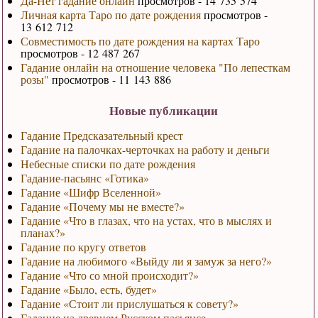
Да-Нет гадание онлайн
просмотров - 14 735 574
Личная карта Таро по дате рождения
просмотров -
13 612 712
Совместимость по дате рождения на картах Таро
просмотров - 12 487 267
Гадание онлайн на отношение человека "По лепесткам
розы"
просмотров - 11 143 886
Новые публикации
Гадание Предсказательный крест
Гадание на палочках-черточках на работу и деньги
Небесные списки по дате рождения
Гадание-пасьянс «Готика»
Гадание «Шифр Вселенной»
Гадание «Почему мы не вместе?»
Гадание «Что в глазах, что на устах, что в мыслях и
планах?»
Гадание по кругу ответов
Гадание на любимого «Выйду ли я замуж за него?»
Гадание «Что со мной происходит?»
Гадание «Было, есть, будет»
Гадание «Стоит ли прислушаться к совету?»
Гадание на древнем Русском пасьянсе