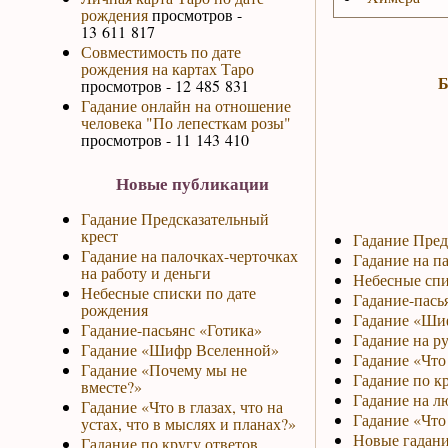
рождения
просмотров -
13 611 817
Совместимость по дате
рождения на картах Таро
Б
просмотров - 12 485 831
Гадание онлайн на отношение
человека "По лепесткам розы"
просмотров - 11 143 410
Новые публикации
Гадание Предсказательный
крест
Гадание Пред
Гадание на палочках-черточках
Гадание на па
на работу и деньги
Небесные спи
Небесные списки по дате
Гадание-пась
рождения
Гадание «Ши
Гадание-пасьянс «Готика»
Гадание на р
Гадание «Шифр Вселенной»
Гадание «Что 
Гадание «Почему мы не
Гадание по к
вместе?»
Гадание на л
Гадание «Что в глазах, что на
Гадание «Что
устах, что в мыслях и планах?»
Новые гадани
Гадание по кругу ответов