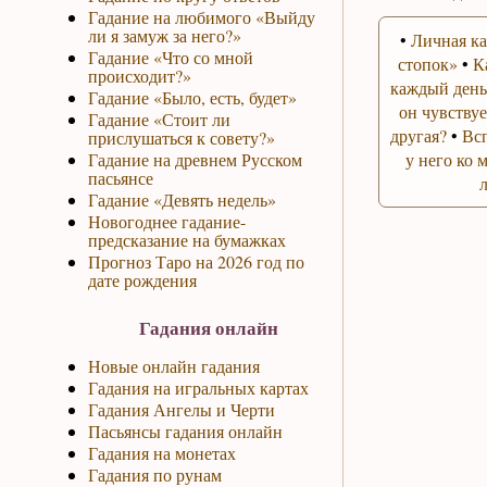
Гадание на любимого «Выйду
ли я замуж за него?»
•
Личная ка
Гадание «Что со мной
стопок»
•
К
происходит?»
каждый день
Гадание «Было, есть, будет»
он чувствуе
Гадание «Стоит ли
другая?
•
Вс
прислушаться к совету?»
Гадание на древнем Русском
у него ко 
пасьянсе
Гадание «Девять недель»
Новогоднее гадание-
предсказание на бумажках
Прогноз Таро на 2026 год по
дате рождения
Гадания онлайн
Новые онлайн гадания
Гадания на игральных картах
Гадания Ангелы и Черти
Пасьянсы гадания онлайн
Гадания на монетах
Гадания по рунам