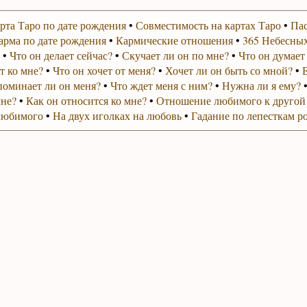
рта Таро по дате рождения
•
Совместимость на картах Таро
•
Пас
арма по дате рождения
•
Кармические отношения
•
365 Небесных
•
Что он делает сейчас?
•
Скучает ли он по мне?
•
Что он думает
т ко мне?
•
Что он хочет от меня?
•
Хочет ли он быть со мной?
•
поминает ли он меня?
•
Что ждет меня с ним?
•
Нужна ли я ему?
мне?
•
Как он относится ко мне?
•
Отношение любимого к другой
любимого
•
На двух иголках на любовь
•
Гадание по лепесткам р