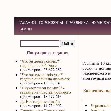
ГАДАНИЯ
ГОРОСКОПЫ
ПРАЗДНИКИ
НУМЕРОЛ
КАМНИ
Популярные гадания
"Что он делает сейчас?" -
Группа из 10 ка
гадание на любимого
уроки и истины
просмотров - 23 672 282
человеческого н
"Что он думает обо мне?" -
этой группы изо
гадание онлайн на любимого
просмотров - 18 937 948
"Скучает ли он по мне?" -
Значение, то
гадание на чувства любимого
просмотров - 18 577 613
Да-Нет гадание онлайн
Черная кош
просмотров - 14 734 902
Химера
Личная карта Таро по дате