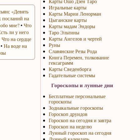
Карты Ошо Дзен Таро
Игральные карты
ьянс «Девять
Карты Марии Ленорман
 посланий на
Цыганские карты
 обо мне?
•
Что
Карты мадам Эндоры
Есть ли у него
Таро Эльтины
Карты Ангелов и чертей
•
Что на сердце
Руны
•
На воде на
Славянские Резы Рода
озы
Книга Перемен, толкование
гексаграмм
Карты Сведенборга
Гадательные системы
Гороскопы и лунные дни
Бесплатные персональные
гороскопы
Зодиакальные гороскопы
Гороскоп друидов
Гороскоп на сегодня и завтра
Гороскоп на неделю
Лунный гороскоп на сегодня
Лунный календарь