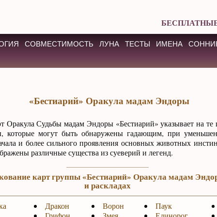
БЕСПЛАТНЫЕ
ОГИЯ
СОВМЕСТИМОСТЬ
ЛУНА
ТЕСТЫ
ИМЕНА
СОННИ
«Бестиарий» Оракула мадам Эндоры
рт Оракула Судьбы мадам Эндоры «Бестиарий» указывает на те
, которые могут быть обнаружены гадающим, при уменьшен
ачала и более сильного проявления основных животных инстин
бражены различные существа из суеверий и легенд.
лкование карт группы «Бестиарий» Оракула мадам Эндо
и раскладах
ка
Дракон
Ворон
Паук
Грифон
Змея
Единорог